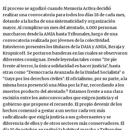
El proceso se agudizó cuando Memoria Activa decidió
realizar una convocatoria para todos los días 18 de cada mes,
dotando a la lucha de una sistematicidad y organización
mayor. Al cumplirse un mes del atentado, 4.000 personas
marcharon desde la AMIA hasta Tribunales, luego de una
convocatoria realizada por jóvenes de la colectividad.
Estuvieron presentes los titulares de la DAIA y AMIA, Beraja y
Krupnicoff. Se portaron banderas en las cuales se observaron
diferentes consignas. Desde leyendas tales como “De pie
frente al terror, la única solidaridad es hacer justicia”, hasta
otras como “Democracia Avanzada de la Unidad Socialista” o
“Gays por los derechos civiles”. El oficialismo, por su parte, a la
misma hora presenció una Misa por la Paz, recordando a los
6
muertos producto del atentado.
Estamos frente a una clara
escisión entre los autoconvocados que exigen justicia y el
gobierno que propone el recuerdo. El propio devenir de los
hechos comenzó a gestar a un sector cada vez más
radicalizado que exigía justicia a sus gobernantes y se
diferencia de ellos y de otros sectores más conservadores. El
día 10 de octubre, se realizó la habitual marcha a Tribunales,