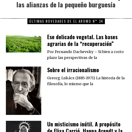
las alianzas de la pequeño burguesía
post:
ÚLTIMAS NOVEDADES DE EL AROMO N° 34
Ese delicado vegetal. Las bases
agrarias de la “recuperación”
Por Fernando Dachevsky – Si bien a corto
plazo las perspectivas de la
Sobre el irracionalismo
Greorg Lukács (1885-1971) La historia de la
filosofía, lo mismo que la
Un misticismo inútil. A propósito
de Elisa Carrió, Hanna Arendt y la