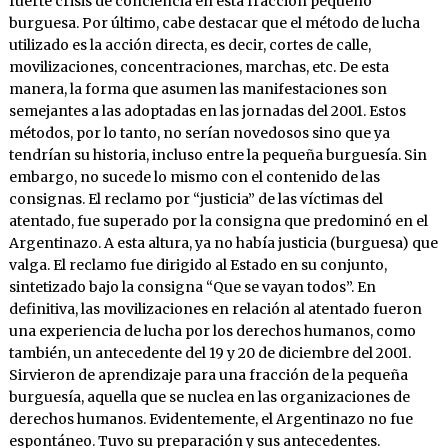
fuerte crisis de conciencia en esta fracción pequeño
burguesa. Por último, cabe destacar que el método de lucha
utilizado es la acción directa, es decir, cortes de calle,
movilizaciones, concentraciones, marchas, etc. De esta
manera, la forma que asumen las manifestaciones son
semejantes a las adoptadas en las jornadas del 2001. Estos
métodos, por lo tanto, no serían novedosos sino que ya
tendrían su historia, incluso entre la pequeña burguesía. Sin
embargo, no sucede lo mismo con el contenido de las
consignas. El reclamo por “justicia” de las víctimas del
atentado, fue superado por la consigna que predominó en el
Argentinazo. A esta altura, ya no había justicia (burguesa) que
valga. El reclamo fue dirigido al Estado en su conjunto,
sintetizado bajo la consigna “Que se vayan todos”. En
definitiva, las movilizaciones en relación al atentado fueron
una experiencia de lucha por los derechos humanos, como
también, un antecedente del 19 y 20 de diciembre del 2001.
Sirvieron de aprendizaje para una fracción de la pequeña
burguesía, aquella que se nuclea en las organizaciones de
derechos humanos. Evidentemente, el Argentinazo no fue
espontáneo. Tuvo su preparación y sus antecedentes.