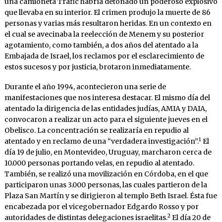
una camioneta Trafic habría detonado un poderoso explosivo
que llevaba en su interior. El crimen produjo la muerte de 86
personas y varias más resultaron heridas. En un contexto en
el cual se avecinaba la reelección de Menem y su posterior
agotamiento, como también, a dos años del atentado a la
Embajada de Israel, los reclamos por el esclarecimiento de
estos sucesos y por justicia, brotaron inmediatamente.
Durante el año 1994, acontecieron una serie de
manifestaciones que nos interesa destacar. El mismo día del
atentado la dirigencia de las entidades judías, AMIA y DAIA,
convocaron a realizar un acto para el siguiente jueves en el
Obelisco. La concentración se realizaría en repudio al
1
atentado y en reclamo de una “verdadera investigación”.
El
día 19 de julio, en Montevideo, Uruguay, marcharon cerca de
10.000 personas portando velas, en repudio al atentado.
También, se realizó una movilización en Córdoba, en el que
participaron unas 3.000 personas, las cuales partieron de la
Plaza San Martín y se dirigieron al templo Beth Israel. Ésta fue
encabezada por el vicegobernador Edgardo Rosso y por
2
autoridades de distintas delegaciones israelitas.
El día 20 de