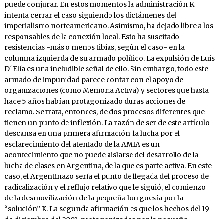
puede conjurar. En estos momentos la administración K
intenta cerrar el caso siguiendo los dictámenes del
imperialismo norteamericano. Asimismo, ha dejado libre a los
responsables de la conexión local. Esto ha suscitado
resistencias -más o menos tibias, según el caso- en la
columna izquierda de su armado político. La expulsión de Luis
D´Elía es una ineludible señal de ello. Sin embargo, todo este
armado de impunidad parece contar con el apoyo de
organizaciones (como Memoria Activa) y sectores que hasta
hace 5 años habían protagonizado duras acciones de
reclamo. Se trata, entonces, de dos procesos diferentes que
tienen un punto de inflexión. La razón de ser de este artículo
descansa en una primera afirmación: la lucha por el
esclarecimiento del atentado de la AMIA es un
acontecimiento que no puede aislarse del desarrollo de la
lucha de clases en Argentina, de la que es parte activa. En este
caso, el Argentinazo sería el punto de llegada del proceso de
radicalización y el reflujo relativo que le siguió, el comienzo
de la desmovilización de la pequeña burguesía por la
“solución” K. La segunda afirmación es que los hechos del 19