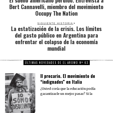
Bert Cannavelli, miembro del movimiento
post:
Occupy The Nation
SIGUIENTE HISTORIA
La estatización de la crisis. Los límites
Next
del gasto público en Argentina para
post:
enfrentar el colapso de la economía
mundial
ÚLTIMAS NOVEDADES DE EL AROMO Nº 63
Il precario. El movimiento de
“indignados” en Italia
¿Usted creía que la educación podía
garantizarle un mejor pasar? Si la