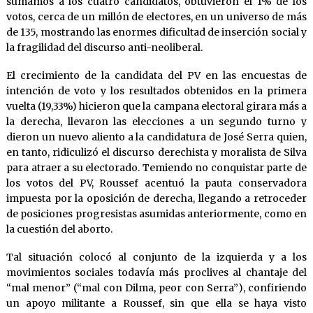
sumamos a los cuatro candidatos, obtuvieron el 1% de los
votos, cerca de un millón de electores, en un universo de más
de 135, mostrando las enormes dificultad de inserción social y
la fragilidad del discurso anti-neoliberal.
El crecimiento de la candidata del PV en las encuestas de
intención de voto y los resultados obtenidos en la primera
vuelta (19,33%) hicieron que la campana electoral girara más a
la derecha, llevaron las elecciones a un segundo turno y
dieron un nuevo aliento a la candidatura de José Serra quien,
en tanto, ridiculizó el discurso derechista y moralista de Silva
para atraer a su electorado. Temiendo no conquistar parte de
los votos del PV, Roussef acentuó la pauta conservadora
impuesta por la oposición de derecha, llegando a retroceder
de posiciones progresistas asumidas anteriormente, como en
la cuestión del aborto.
Tal situación colocó al conjunto de la izquierda y a los
movimientos sociales todavía más proclives al chantaje del
“mal menor” (“mal con Dilma, peor con Serra”), confiriendo
un apoyo militante a Roussef, sin que ella se haya visto