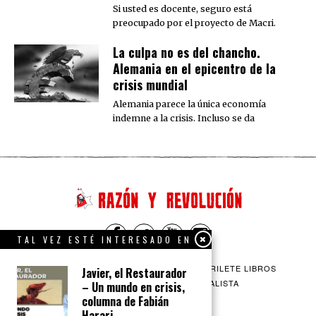
Si usted es docente, seguro está
preocupado por el proyecto de Macri.
La culpa no es del chancho.
Alemania en el epicentro de la
crisis mundial
Alemania parece la única economía
indemne a la crisis. Incluso se da
TAL VEZ ESTÉ INTERESADO EN
QUIENES SOMOS
CONTACTO
BARRILETE LIBROS
Javier, el Restaurador
CEICS
ENGLISH
VÍA SOCIALISTA
– Un mundo en crisis,
columna de Fabián
Harari