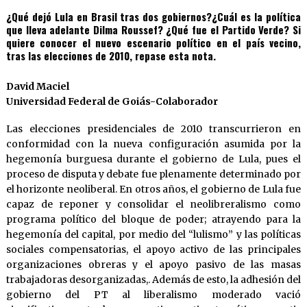
¿Qué dejó Lula en Brasil tras dos gobiernos?¿Cuál es la política
que lleva adelante Dilma Roussef? ¿Qué fue el Partido Verde? Si
quiere conocer el nuevo escenario político en el país vecino,
tras las elecciones de 2010, repase esta nota.
David Maciel
Universidad Federal de Goiás-Colaborador
Las elecciones presidenciales de 2010 transcurrieron en
conformidad con la nueva configuración asumida por la
hegemonía burguesa durante el gobierno de Lula, pues el
proceso de disputa y debate fue plenamente determinado por
el horizonte neoliberal. En otros años, el gobierno de Lula fue
capaz de reponer y consolidar el neolibreralismo como
programa político del bloque de poder; atrayendo para la
hegemonía del capital, por medio del “lulismo” y las políticas
sociales compensatorias, el apoyo activo de las principales
organizaciones obreras y el apoyo pasivo de las masas
trabajadoras desorganizadas,. Además de esto, la adhesión del
gobierno del PT al liberalismo moderado vació