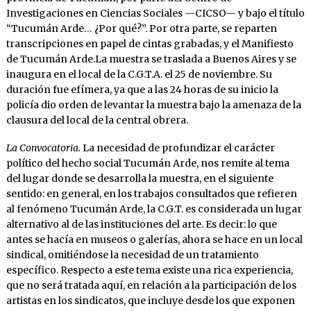
Investigaciones en Ciencias Sociales —CICSO— y bajo el título
“Tucumán Arde… ¿Por qué?”. Por otra parte, se reparten
transcripciones en papel de cintas grabadas, y el Manifiesto
de Tucumán Arde.La muestra se traslada a Buenos Aires y se
inaugura en el local de la C.G.T.A. el 25 de noviembre. Su
duración fue efímera, ya que a las 24 horas de su inicio la
policía dio orden de levantar la muestra bajo la amenaza de la
clausura del local de la central obrera.
La Convocatoria.
La necesidad de profundizar el carácter
político del hecho social Tucumán Arde, nos remite al tema
del lugar donde se desarrolla la muestra, en el siguiente
sentido: en general, en los trabajos consultados que refieren
al fenómeno Tucumán Arde, la C.G.T. es considerada un lugar
alternativo al de las instituciones del arte. Es decir: lo que
antes se hacía en museos o galerías, ahora se hace en un local
sindical, omitiéndose la necesidad de un tratamiento
específico. Respecto a este tema existe una rica experiencia,
que no será tratada aquí, en relación a la participación de los
artistas en los sindicatos, que incluye desde los que exponen