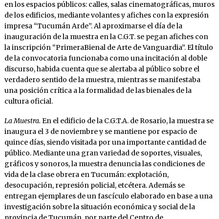
en los espacios públicos: calles, salas cinematográficas, muros
de los edificios, mediante volantes y afiches con la expresión
impresa “Tucumán Arde”. Al aproximarse el día de la
inauguración de la muestra en la C.G.T. se pegan afiches con
la inscripción “PrimeraBienal de Arte de Vanguardia”. El título
de la convocatoria funcionaba como una incitación al doble
discurso, habida cuenta que se alertaba al público sobre el
verdadero sentido de la muestra, mientras se manifestaba
una posición crítica a la formalidad de las bienales de la
cultura oficial.
La Muestra.
En el edificio de la C.G.T.A. de Rosario, la muestra se
inaugura el 3 de noviembre y se mantiene por espacio de
quince días, siendo visitada por una importante cantidad de
público. Mediante una gran variedad de soportes, visuales,
gráficos y sonoros, la muestra denuncia las condiciones de
vida de la clase obrera en Tucumán: explotación,
desocupación, represión policial, etcétera. Además se
entregan ejemplares de un fascículo elaborado en base a una
investigación sobre la situación económica y social de la
provincia de Tucumán, por parte del Centro de