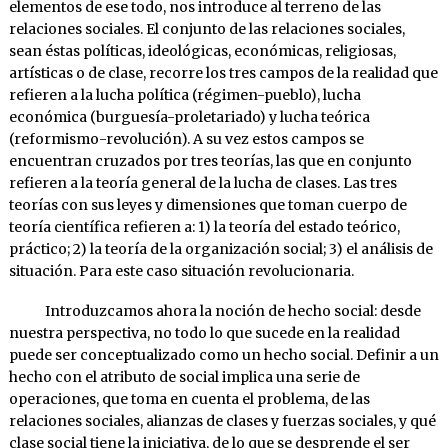
elementos de ese todo, nos introduce al terreno de las
relaciones sociales. El conjunto de las relaciones sociales,
sean éstas políticas, ideológicas, económicas, religiosas,
artísticas o de clase, recorre los tres campos de la realidad que
refieren a la lucha política (régimen-pueblo), lucha
económica (burguesía-proletariado) y lucha teórica
(reformismo-revolución). A su vez estos campos se
encuentran cruzados por tres teorías, las que en conjunto
refieren a la teoría general de la lucha de clases. Las tres
teorías con sus leyes y dimensiones que toman cuerpo de
teoría científica refieren a: 1) la teoría del estado teórico,
práctico; 2) la teoría de la organización social; 3) el análisis de
situación. Para este caso situación revolucionaria.
Introduzcamos ahora la noción de hecho social: desde
nuestra perspectiva, no todo lo que sucede en la realidad
puede ser conceptualizado como un hecho social. Definir a un
hecho con el atributo de social implica una serie de
operaciones, que toma en cuenta el problema, de las
relaciones sociales, alianzas de clases y fuerzas sociales, y qué
clase social tiene la iniciativa, de lo que se desprende el ser