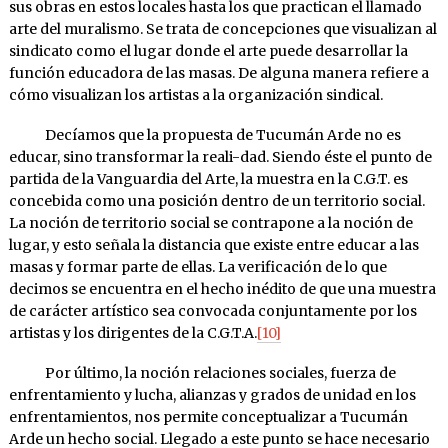
sus obras en estos locales hasta los que practican el llamado
arte del muralismo. Se trata de concepciones que visualizan al
sindicato como el lugar donde el arte puede desarrollar la
función educadora de las masas. De alguna manera refiere a
cómo visualizan los artistas a la organización sindical.
Decíamos que la propuesta de Tucumán Arde no es
educar, sino transformar la reali-dad. Siendo éste el punto de
partida de la Vanguardia del Arte, la muestra en la C.G.T. es
concebida como una posición dentro de un territorio social.
La noción de territorio social se contrapone a la noción de
lugar, y esto señala la distancia que existe entre educar a las
masas y formar parte de ellas. La verificación de lo que
decimos se encuentra en el hecho inédito de que una muestra
de carácter artístico sea convocada conjuntamente por los
artistas y los dirigentes de la C.G.T.A.
[10]
Por último, la noción relaciones sociales, fuerza de
enfrentamiento y lucha, alianzas y grados de unidad en los
enfrentamientos, nos permite conceptualizar a Tucumán
Arde un hecho social. Llegado a este punto se hace necesario