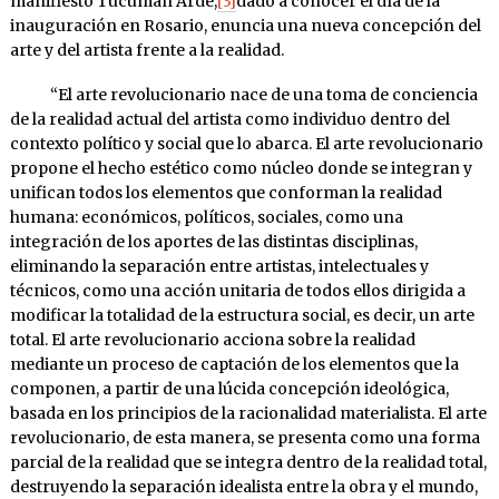
manifiesto Tucumán Arde,
[3]
dado a conocer el día de la
inauguración en Rosario, enuncia una nueva concepción del
arte y del artista frente a la realidad.
“El arte revolucionario nace de una toma de conciencia
de la realidad actual del artista como individuo dentro del
contexto político y social que lo abarca. El arte revolucionario
propone el hecho estético como núcleo donde se integran y
unifican todos los elementos que conforman la realidad
humana: económicos, políticos, sociales, como una
integración de los aportes de las distintas disciplinas,
eliminando la separación entre artistas, intelectuales y
técnicos, como una acción unitaria de todos ellos dirigida a
modificar la totalidad de la estructura social, es decir, un arte
total. El arte revolucionario acciona sobre la realidad
mediante un proceso de captación de los elementos que la
componen, a partir de una lúcida concepción ideológica,
basada en los principios de la racionalidad materialista. El arte
revolucionario, de esta manera, se presenta como una forma
parcial de la realidad que se integra dentro de la realidad total,
destruyendo la separación idealista entre la obra y el mundo,