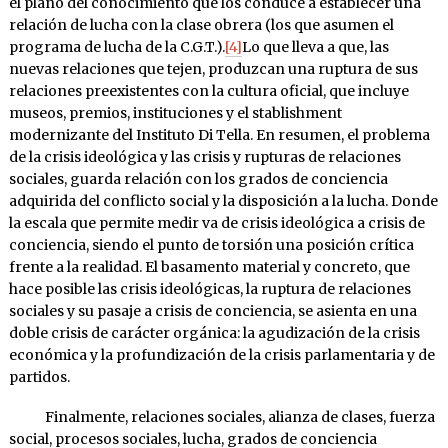
el plano del conocimiento que los conduce a establecer una
relación de lucha con la clase obrera (los que asumen el
programa de lucha de la C.G.T.).
[4]
Lo que lleva a que, las
nuevas relaciones que tejen, produzcan una ruptura de sus
relaciones preexistentes con la cultura oficial, que incluye
museos, premios, instituciones y el stablishment
modernizante del Instituto Di Tella. En resumen, el problema
de la crisis ideológica y las crisis y rupturas de relaciones
sociales, guarda relación con los grados de conciencia
adquirida del conflicto social y la disposición a la lucha. Donde
la escala que permite medir va de crisis ideológica a crisis de
conciencia, siendo el punto de torsión una posición crítica
frente a la realidad. El basamento material y concreto, que
hace posible las crisis ideológicas, la ruptura de relaciones
sociales y su pasaje a crisis de conciencia, se asienta en una
doble crisis de carácter orgánica: la agudización de la crisis
económica y la profundización de la crisis parlamentaria y de
partidos.
Finalmente, relaciones sociales, alianza de clases, fuerza
social, procesos sociales, lucha, grados de conciencia