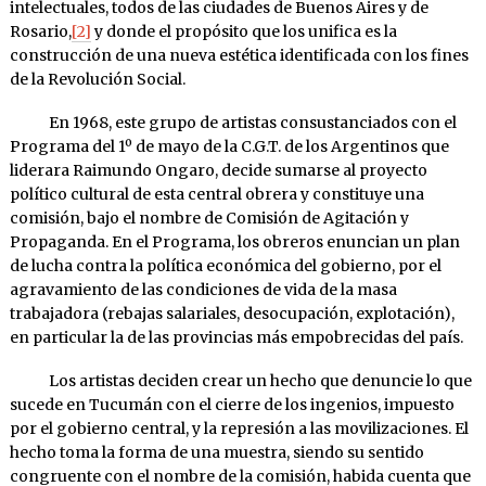
intelectuales, todos de las ciudades de Buenos Aires y de
Rosario,
[2]
y donde el propósito que los unifica es la
construcción de una nueva estética identificada con los fines
de la Revolución Social.
En 1968, este grupo de artistas consustanciados con el
Programa del 1º de mayo de la C.G.T. de los Argentinos que
liderara Raimundo Ongaro, decide sumarse al proyecto
político cultural de esta central obrera y constituye una
comisión, bajo el nombre de Comisión de Agitación y
Propaganda. En el Programa, los obreros enuncian un plan
de lucha contra la política económica del gobierno, por el
agravamiento de las condiciones de vida de la masa
trabajadora (rebajas salariales, desocupación, explotación),
en particular la de las provincias más empobrecidas del país.
Los artistas deciden crear un hecho que denuncie lo que
sucede en Tucumán con el cierre de los ingenios, impuesto
por el gobierno central, y la represión a las movilizaciones. El
hecho toma la forma de una muestra, siendo su sentido
congruente con el nombre de la comisión, habida cuenta que