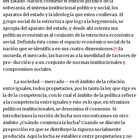
del Estado-Nación contiene el edificio jurídico de la
soberanía, el sistema institucional político y social, los
aparatos del estado y la ideología que estos conllevan. El
grupo social de la estructura que logra la hegemonía, se
apropia del aparato del estado, y desde ahí orienta sus
políticas económicas al conjunto de la estructura económica
social. Definida ésta como el espacio económico social de la
nación que se identifica en sus cuatro dimensiones:
[6]
la
moneda, el mercado, las barreras a la movilidad de factores de
pro-ducción y a un conjunto de normas institucionales y
compromisos sociales.
La sociedad —mercado— es el ámbito de la relación
entre iguales, todos propietarios, por lo tanto la ley que rige es
la de la competencia, con lo cual el ámbito de la política refiere
a la competencia entre iguales y esto es lo que, en términos
políticos institucionales, se denomina el consenso. Si
introducimos la noción de lucha nos encontramos en otro
ámbito. ¿Cuándo comienza la lucha? Cuando se discute la
proporción en que se distribuye la riqueza socialmente
producida. Aquí la lucha se establece entre propietarios y no