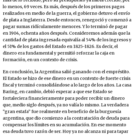
más de lo recibido, pero su presupuesto ya había crecido, por
lo menos, 69 veces. Es más, después de los primeros pagos
realizados en medio de la guerra, el gobierno detuvo el envío
de plata a Inglaterra. Desde entonces, renegoció y comenzó a
pagar sumas ridículamente menores. Y lo terminó de pagar
en 1904, ochenta años después. Consideremos además que la
cantidad de plata ingresada equivalía al 54% de los ingresos y
el 51% de los gastos del Estado en 1825-1826. Es decir, el
dinero era fundamental y permitió reforzar la caja en
formación, en un contexto de crisis.
En conclusión, la Argentina salió ganando con el empréstito.
El Estado se hizo de ese dinero en un contexto de fuerte crisis
fiscal y terminó consolidándose a lo largo de los años. La casa
Baring, en cambio, debió esperar a que ese Estado se
fortaleciera financieramente para poder recibir un dinero
que, medio siglo después, ya no valía lo mismo. La verdadera
“gran estafa” fue realmente en beneficio de la burguesía
argentina, que dio comienzo a la contratación de deuda para
compensar los límites en su acumulación. En ese momento
esa deuda tuvo razón de ser. Hoy ya no alcanza ni para tapar