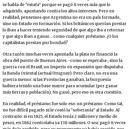
se habla de “estafa” porque se pagó 8 veces más que lo
adquirido, apuntando contra los altos intereses. Pero en
realidad, pensemos que Argentina no era un país formado,
sino un Estado en formación. Si los británicos querían prestar
lo iban a hacer teniendo seguridad de que algo iba a retornar
y que algo iban a ganar… como cualquier préstamo. ¿O los
capitalistas prestan por bondad?
Otra razón muchas veces apuntada: la plata no financió la
obra del puerto de Buenos Aires –como se esperaba-, sino la
guerra con el Brasil, un Imperio en expansión que disputaba
la Banda Oriental (actual Uruguay). Pero claro, no era una
guerra menor: si las Provincias ganaban, la burguesía
hubiera tenido una base mayor para acumular (por ganar
más tierras y población). No ganó, pero eso es otra cuestión.
En realidad, el préstamo fue solo eso: un préstamo. Como tal,
no fue difícil pagarlo ni le costó la “soberanía” al Estado. Al
contrario: si en 1825, el Estado tenía 2 millones y medio de
pesos, en 1862 controlaba ya 138 millones. O sea: pagó 8 veces