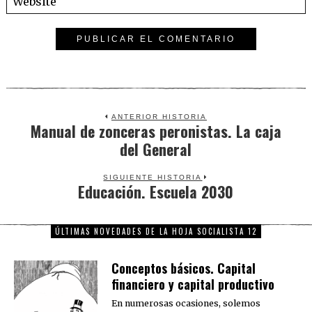
ANTERIOR HISTORIA
Manual de zonceras peronistas. La caja
Previous
del General
post:
SIGUIENTE HISTORIA
Educación. Escuela 2030
Next
post:
ÚLTIMAS NOVEDADES DE LA HOJA SOCIALISTA 12
Conceptos básicos. Capital
financiero y capital productivo
En numerosas ocasiones, solemos