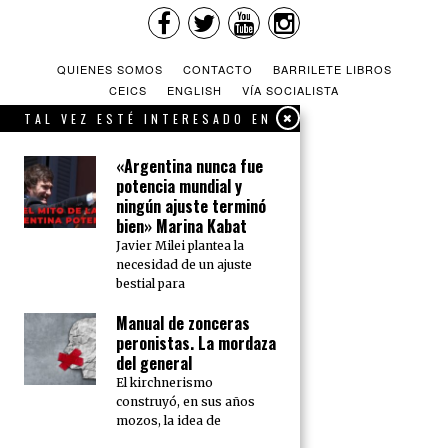
QUIENES SOMOS
CONTACTO
BARRILETE LIBROS
CEICS
ENGLISH
VÍA SOCIALISTA
TAL VEZ ESTÉ INTERESADO EN
«Argentina nunca fue
potencia mundial y
ningún ajuste terminó
bien» Marina Kabat
Javier Milei plantea la
necesidad de un ajuste
bestial para
Manual de zonceras
peronistas. La mordaza
del general
El kirchnerismo
construyó, en sus años
mozos, la idea de