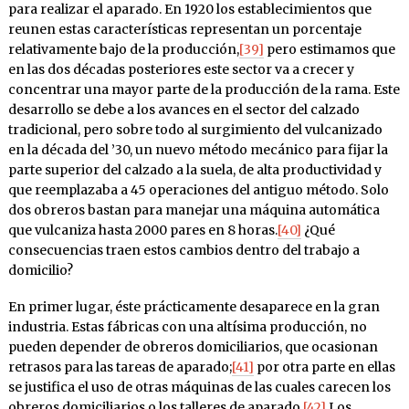
para realizar el aparado. En 1920 los establecimientos que
reunen estas características representan un porcentaje
relativamente bajo de la producción,
[39]
pero estimamos que
en las dos décadas posteriores este sector va a crecer y
concentrar una mayor parte de la producción de la rama. Este
desarrollo se debe a los avances en el sector del calzado
tradicional, pero sobre todo al surgimiento del vulcanizado
en la década del ’30, un nuevo método mecánico para fijar la
parte superior del calzado a la suela, de alta productividad y
que reemplazaba a 45 operaciones del antiguo método. Solo
dos obreros bastan para manejar una máquina automática
que vulcaniza hasta 2000 pares en 8 horas.
[40]
¿Qué
consecuencias traen estos cambios dentro del trabajo a
domicilio?
En primer lugar, éste prácticamente desaparece en la gran
industria. Estas fábricas con una altísima producción, no
pueden depender de obreros domiciliarios, que ocasionan
retrasos para las tareas de aparado;
[41]
por otra parte en ellas
se justifica el uso de otras máquinas de las cuales carecen los
obreros domiciliarios o los talleres de aparado.
[42]
Los