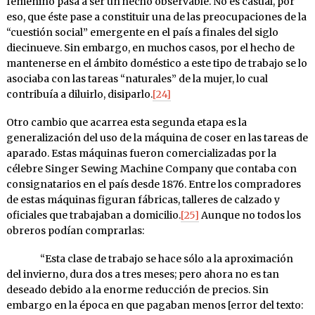
femenino pasa a ser un hecho observable. No es casual, por
eso, que éste pase a constituir una de las preocupaciones de la
“cuestión social” emergente en el país a finales del siglo
diecinueve. Sin embargo, en muchos casos, por el hecho de
mantenerse en el ámbito doméstico a este tipo de trabajo se lo
asociaba con las tareas “naturales” de la mujer, lo cual
contribuía a diluirlo, disiparlo.
[24]
Otro cambio que acarrea esta segunda etapa es la
generalización del uso de la máquina de coser en las tareas de
aparado. Estas máquinas fueron comercializadas por la
célebre Singer Sewing Machine Company que contaba con
consignatarios en el país desde 1876. Entre los compradores
de estas máquinas figuran fábricas, talleres de calzado y
oficiales que trabajaban a domicilio.
[25]
Aunque no todos los
obreros podían comprarlas:
“Esta clase de trabajo se hace sólo a la aproximación
del invierno, dura dos a tres meses; pero ahora no es tan
deseado debido a la enorme reducción de precios. Sin
embargo en la época en que pagaban menos [error del texto: