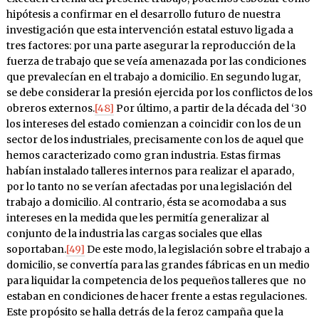
hipótesis a confirmar en el desarrollo futuro de nuestra
investigación que esta intervención estatal estuvo ligada a
tres factores: por una parte asegurar la reproducción de la
fuerza de trabajo que se veía amenazada por las condiciones
que prevalecían en el trabajo a domicilio. En segundo lugar,
se debe considerar la presión ejercida por los conflictos de los
obreros externos.
[48]
Por último, a partir de la década del ‘30
los intereses del estado comienzan a coincidir con los de un
sector de los industriales, precisamente con los de aquel que
hemos caracterizado como gran industria. Estas firmas
habían instalado talleres internos para realizar el aparado,
por lo tanto no se verían afectadas por una legislación del
trabajo a domicilio. Al contrario, ésta se acomodaba a sus
intereses en la medida que les permitía generalizar al
conjunto de la industria las cargas sociales que ellas
soportaban.
[49]
De este modo, la legislación sobre el trabajo a
domicilio, se convertía para las grandes fábricas en un medio
para liquidar la competencia de los pequeños talleres que no
estaban en condiciones de hacer frente a estas regulaciones.
Este propósito se halla detrás de la feroz campaña que la