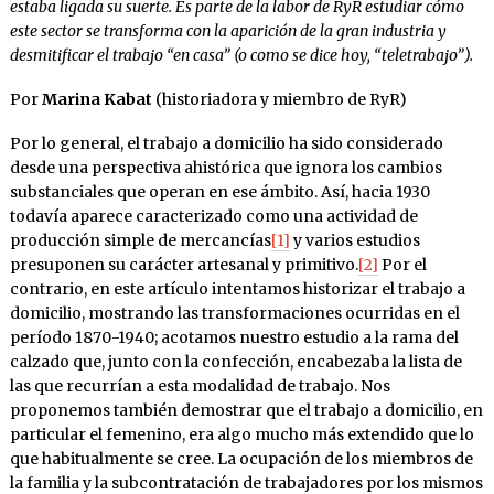
estaba ligada su suerte. Es parte de la labor de RyR estudiar cómo
este sector se transforma con la aparición de la gran industria y
desmitificar el trabajo “en casa” (o como se dice hoy, “teletrabajo”).
Por
Marina Kabat
(historiadora y miembro de RyR)
Por lo general, el trabajo a domicilio ha sido considerado
desde una perspectiva ahistórica que ignora los cambios
substanciales que operan en ese ámbito. Así, hacia 1930
todavía aparece caracterizado como una actividad de
producción simple de mercancías
[1]
y varios estudios
presuponen su carácter artesanal y primitivo.
[2]
Por el
contrario, en este artículo intentamos historizar el trabajo a
domicilio, mostrando las transformaciones ocurridas en el
período 1870-1940; acotamos nuestro estudio a la rama del
calzado que, junto con la confección, encabezaba la lista de
las que recurrían a esta modalidad de trabajo. Nos
proponemos también demostrar que el trabajo a domicilio, en
particular el femenino, era algo mucho más extendido que lo
que habitualmente se cree. La ocupación de los miembros de
la familia y la subcontratación de trabajadores por los mismos