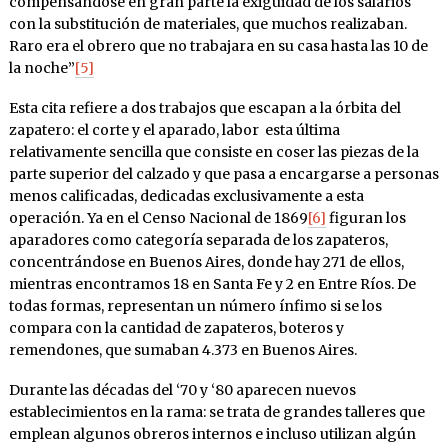
compensándose en gran parte la exigüidad de los salarios
con la substitución de materiales, que muchos realizaban.
Raro era el obrero que no trabajara en su casa hasta las 10 de
la noche”
[5]
Esta cita refiere a dos trabajos que escapan a la órbita del
zapatero: el corte y el aparado, labor esta última
relativamente sencilla que consiste en coser las piezas de la
parte superior del calzado y que pasa a encargarse a personas
menos calificadas, dedicadas exclusivamente a esta
operación. Ya en el Censo Nacional de 1869
[6]
figuran los
aparadores como categoría separada de los zapateros,
concentrándose en Buenos Aires, donde hay 271 de ellos,
mientras encontramos 18 en Santa Fe y 2 en Entre Ríos. De
todas formas, representan un número ínfimo si se los
compara con la cantidad de zapateros, boteros y
remendones, que sumaban 4.373 en Buenos Aires.
Durante las décadas del ‘70 y ‘80 aparecen nuevos
establecimientos en la rama: se trata de grandes talleres que
emplean algunos obreros internos e incluso utilizan algún