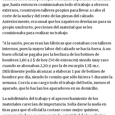
que, hasta entonces comisionaban todo el trabajo a obreros
externos, construyen talleres propios para llevar a cabo el
corte de la suela y del resto de las piezas del calzado.
Anteriormente, era usual que los zapateros desviaran para su
propio usufructo, porciones del material que se les
comisionaba para realizar su trabajo.
“A la sazón, pocas eran las fábricas que contaban con talleres
internos, pues la mayor labor del calzado se hacía fuera. A un
buen oficial se pagaba por la hechura de los botines de
hombres 1,80 a 2 $ de hoy (50 de entonces) siendo muy raro
cuando se abonaban 2,20; y por la de escarpín 1,5$ m.c.
Difícilmente podía alcanzar a elaborar 1 par de botines de
hombre por día, siendo lo común que sólo hiciera 5 durante la
semana. Corría a su cargo todo el trabajo del botín, menos el
aparado, que lo hacían los aparadores en su domicilio.
La subdivisión del trabajo y el aprovechamiento de los
materiales carecían de importancia. Solía darse la suela en
tiras para que el oficial la cortase como mejor quisiese,