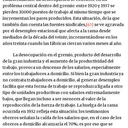
problema central dentro del gremio: entre 1920 y 1937 se
pierden 10.000 puestos de trabajo al mismo tiempo que se
incrementan los pares producidos. Esta situación, de la que
también dan cuenta las fuentes sindicales,
[45]
se ve agravada
por el desempleo estacional que afecta a la rama desde
mediados de la década del veinte, incrementándose en los
años treinta cuando las fábricas cierran varios meses al año.
La desocupación en el gremio, producto del desarrollo
de la gran industria y el aumento de la productividad del
trabajo, provoca un descenso de los salarios, especialmente
entre los trabajadores a domicilio. Si bien la gran industria ya
no contrata trabajadores a domicilio, al generar desempleo
facilita que esta forma de trabajo se reproduzca ligada a otro
tipo de unidades productivas con salarios extremadamente
bajos, que llegan incluso a ser menores al valor de la
reproducción de la fuerza de trabajo. La huelga de la rama
ocurrida en 1932 refleja esta situación: los testimonios
obreros señalan la caída de los salarios que, en el caso de los
obreros a domicilio alcanzaría el 70%; es por eso que se