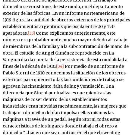
domicilio se constituye, de este modo, en el departamento
exterior de las fábricas. En un informe norteamericano de
1919 figura la cantidad de obreros externos de los principales
establecimientos argentinos que oscila entre 20 y 150
aparadoras.
[33]
Como explicamos anteriormente, este
número era probablemente mucho mayor debido al trabajo
de miembros de la familia y a la subcontratación de mano de
obra. El estudio de Angel Giménez reproducido en La
Vanguardia da cuenta de la persistencia de esta modalidad a
fines de la década de 1910.
[34]
Por medio de un informe de
Pablo Storni de 1910 conocemos la situación de los obreros
externos, para quienes todas las condiciones de trabajo se
agravan: hacinamiento, falta de luz y ventilación. Una
diferencia que Storni puntualiza es que mientras las
máquinas de coser dentro de los establecimientos
industriales eran movidas mecánicamente, las mujeres que
trabajan a domicilio debían impulsar ellas mismas las
máquinas a través de un pedal. Según Storni, todas estas
características de los lugares donde trabaja el obrero a
domicilio “…hacen que sean antros, en el que el sweating