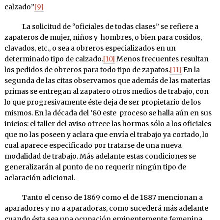
calzado”
[9]
La solicitud de “oficiales de todas clases” se refiere a
zapateros de mujer, niños y hombres, o bien para cosidos,
clavados, etc., o sea a obreros especializados en un
determinado tipo de calzado.
[10]
Menos frecuentes resultan
los pedidos de obreros para todo tipo de zapatos.
[11]
En la
segunda de las citas observamos que además de las materias
primas se entregan al zapatero otros medios de trabajo, con
lo que progresivamente éste deja de ser propietario de los
mismos. En la década del ’80 este proceso se halla aún en sus
inicios: el taller del aviso ofrece las hormas sólo a los oficiales
que no las poseen y aclara que envía el trabajo ya cortado, lo
cual aparece especificado por tratarse de una nueva
modalidad de trabajo. Más adelante estas condiciones se
generalizarán al punto de no requerir ningún tipo de
aclaración adicional.
Tanto el censo de 1869 como el de 1887 mencionan a
aparadores y no a aparadoras, como sucederá más adelante
cuando ésta sea una ocupación eminentemente femenina.