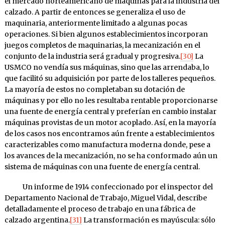
el mercado norteamericano de máquinas para la industria del
calzado. A partir de entonces se generaliza el uso de
maquinaria, anteriormente limitado a algunas pocas
operaciones. Si bien algunos establecimientos incorporan
juegos completos de maquinarias, la mecanización en el
conjunto de la industria será gradual y progresiva.
[30]
La
USMCO no vendía sus máquinas, sino que las arrendaba, lo
que facilitó su adquisición por parte de los talleres pequeños.
La mayoría de estos no completaban su dotación de
máquinas y por ello no les resultaba rentable proporcionarse
una fuente de energía central y preferían en cambio instalar
máquinas provistas de un motor acoplado. Así, en la mayoría
de los casos nos encontramos aún frente a establecimientos
caracterizables como manufactura moderna donde, pese a
los avances de la mecanización, no se ha conformado aún un
sistema de máquinas con una fuente de energía central.
Un informe de 1914 confeccionado por el inspector del
Departamento Nacional de Trabajo, Miguel Vidal, describe
detalladamente el proceso de trabajo en una fábrica de
calzado argentina.
[31]
La transformación es mayúscula: sólo