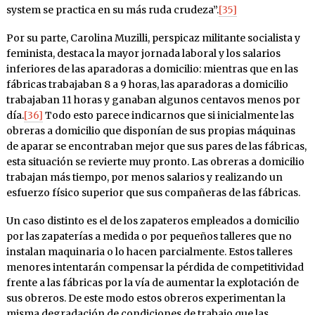
system se practica en su más ruda crudeza”.
[35]
Por su parte, Carolina Muzilli, perspicaz militante socialista y
feminista, destaca la mayor jornada laboral y los salarios
inferiores de las aparadoras a domicilio: mientras que en las
fábricas trabajaban 8 a 9 horas, las aparadoras a domicilio
trabajaban 11 horas y ganaban algunos centavos menos por
día.
[36]
Todo esto parece indicarnos que si inicialmente las
obreras a domicilio que disponían de sus propias máquinas
de aparar se encontraban mejor que sus pares de las fábricas,
esta situación se revierte muy pronto. Las obreras a domicilio
trabajan más tiempo, por menos salarios y realizando un
esfuerzo físico superior que sus compañeras de las fábricas.
Un caso distinto es el de los zapateros empleados a domicilio
por las zapaterías a medida o por pequeños talleres que no
instalan maquinaria o lo hacen parcialmente. Estos talleres
menores intentarán compensar la pérdida de competitividad
frente a las fábricas por la vía de aumentar la explotación de
sus obreros. De este modo estos obreros experimentan la
misma degradación de condiciones de trabajo que las