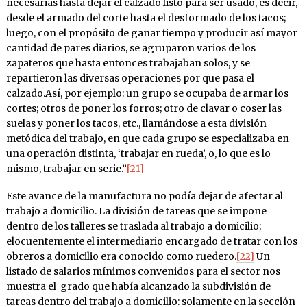
necesarias hasta dejar el calzado listo para ser usado, es decir,
desde el armado del corte hasta el desformado de los tacos;
luego, con el propósito de ganar tiempo y producir así mayor
cantidad de pares diarios, se agruparon varios de los
zapateros que hasta entonces trabajaban solos, y se
repartieron las diversas operaciones por que pasa el
calzado.Así, por ejemplo: un grupo se ocupaba de armar los
cortes; otros de poner los forros; otro de clavar o coser las
suelas y poner los tacos, etc., llamándose a esta división
metódica del trabajo, en que cada grupo se especializaba en
una operación distinta, ‘trabajar en rueda’, o, lo que es lo
mismo, trabajar en serie.”
[21]
Este avance de la manufactura no podía dejar de afectar al
trabajo a domicilio. La división de tareas que se impone
dentro de los talleres se traslada al trabajo a domicilio;
elocuentemente el intermediario encargado de tratar con los
obreros a domicilio era conocido como ruedero.
[22]
Un
listado de salarios mínimos convenidos para el sector nos
muestra el grado que había alcanzado la subdivisión de
tareas dentro del trabajo a domicilio: solamente en la sección