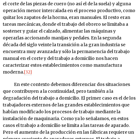
el corte de las piezas de cuero (no así el de la suela) y alguna
operación menor intercalada en el proceso productivo, como
quitar los zapatos de la horma, eran manuales. El resto eran
tareas mecánicas, donde el trabajo del obrero se limitaba a
sostener y guiar el calzado, alimentar las máquinas y
operarlas accionando manijas y pedales. En la segunda
década del siglo veinte la transición a la gran industria se
encuentra muy avanzada y sólo la permanencia del trabajo
manual en el corte y del trabajo a domicilio nos hacen
caracterizar estos establecimientos como manufactura
moderna.
[32]
En este contexto debemos diferenciar dos situaciones
que contribuyen a la continuidad, pero también a la
degradación del trabajo a domicilio. El primer caso es el de los
trabajadores externos de las grandes establecimientos que
habían modificado los procesos de trabajo mediante la
instalación de maquinaria. Como ya lo señalamos, en estos
casos el trabajo a domicilio se limita a las tareas de aparado.
Pero el aumento de la producción en las fábricas requiere un
número creciente de aparadores externos. El trabajo a