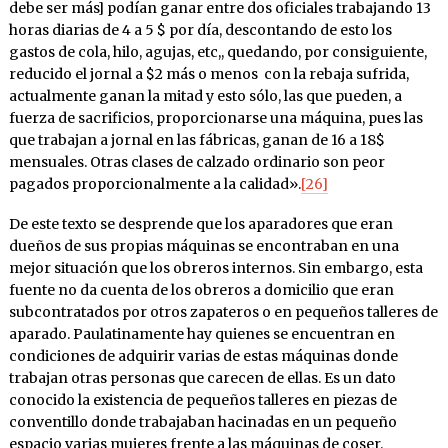
debe ser más] podían ganar entre dos oficiales trabajando 13
horas diarias de 4 a 5 $ por día, descontando de esto los
gastos de cola, hilo, agujas, etc,, quedando, por consiguiente,
reducido el jornal a $2 más o menos con la rebaja sufrida,
actualmente ganan la mitad y esto sólo, las que pueden, a
fuerza de sacrificios, proporcionarse una máquina, pues las
que trabajan a jornal en las fábricas, ganan de 16 a 18$
mensuales. Otras clases de calzado ordinario son peor
pagados proporcionalmente a la calidad».
[26]
De este texto se desprende que los aparadores que eran
dueños de sus propias máquinas se encontraban en una
mejor situación que los obreros internos. Sin embargo, esta
fuente no da cuenta de los obreros a domicilio que eran
subcontratados por otros zapateros o en pequeños talleres de
aparado. Paulatinamente hay quienes se encuentran en
condiciones de adquirir varias de estas máquinas donde
trabajan otras personas que carecen de ellas. Es un dato
conocido la existencia de pequeños talleres en piezas de
conventillo donde trabajaban hacinadas en un pequeño
espacio varias mujeres frente a las máquinas de coser.