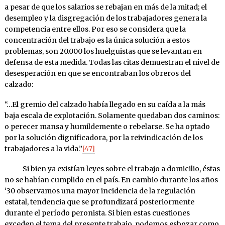
a pesar de que los salarios se rebajan en más de la mitad; el
desempleo y la disgregación de los trabajadores genera la
competencia entre ellos. Por eso se considera que la
concentración del trabajo es la única solución a estos
problemas, son 20.000 los huelguistas que se levantan en
defensa de esta medida. Todas las citas demuestran el nivel de
desesperación en que se encontraban los obreros del
calzado:
“…El gremio del calzado había llegado en su caída a la más
baja escala de explotación. Solamente quedaban dos caminos:
o perecer mansa y humildemente o rebelarse. Se ha optado
por la solución dignificadora, por la reivindicación de los
trabajadores a la vida.”
[47]
Si bien ya existían leyes sobre el trabajo a domicilio, éstas
no se habían cumplido en el país. En cambio durante los años
‘30 observamos una mayor incidencia de la regulación
estatal, tendencia que se profundizará posteriormente
durante el período peronista. Si bien estas cuestiones
exceden el tema del presente trabajo, podemos esbozar como