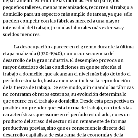
departamento exterior de las fábricas. Por su parte, los
pequeños talleres, menos mecanizados, recurren al trabajo a
domicilio para un espectro más amplio de tareas, ya que sólo
pueden competir con las fábricas merced a una mayor
intensidad del trabajo, jornadas laborales más extensas y
sueldos menores.
La desocupación aparece en el gremio durante la última
etapa analizada (1920-1940), como consecuencia del
desarrollo de la gran industria. El desempleo provoca un
mayor deterioro de las condiciones en que se efectúa el
trabajo a domicilio, que alcanzan el nivel más bajo de todo el
período estudiado, hasta amenazar incluso la reproducción
de la fuerza de trabajo. De este modo, aún cuando las fábricas
no contratan obreros externos, su evolución determina lo
que ocurre en el trabajo a domicilio. Desde esta perspectiva es
posible comprender que esta forma de trabajo, con todas las
características que asume en el período estudiado, no es un
producto del atraso del sector ni un remanente de formas
productivas previas, sino que es consecuencia directa del
desarrollo capitalista de esta rama de la economía y de la