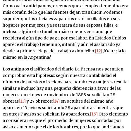
Como ya lo anticipamos, creemos que el empleo femenino era
más común de lo que las fuentes dejan translucir. Podemos
suponer que los oficiales zapateros eran auxiliados en sus
hogares por mujeres, ya se tratara de sus esposas, hijas, e
incluso, algún otro familiar más o menos cercano que
recibiera algún tipo de paga por esa labor. En Estados Unidos
aparece el trabajo femenino, infantil y aún el asalariado ya
desde la primera etapa del trabajo a domicilio.
[12]
¿Ocurría lo
mismo en la Argentina?
Los antiguos clasificados del diario La Prensa nos permiten
comprobar esta hipótesis: según nuestra contabilidad el
número de puestos ofrecidos para hombres y mujeres resulta
similar e incluso hay una pequeña diferencia a favor de las
mujeres: en el mes de noviembre de 1888 se solicitan 28
obreras
[13]
y 27 obreros;
[14]
en octubre del mismo año
aparecen 15 avisos solicitando 28 aparadoras, mientras que
en otros 7 avisos se solicitan 19 aparadores.
[15]
Otro elemento
a considerar es que el promedio de mujeres solicitadas por
aviso es menor que el de los hombres, por lo que podríamos