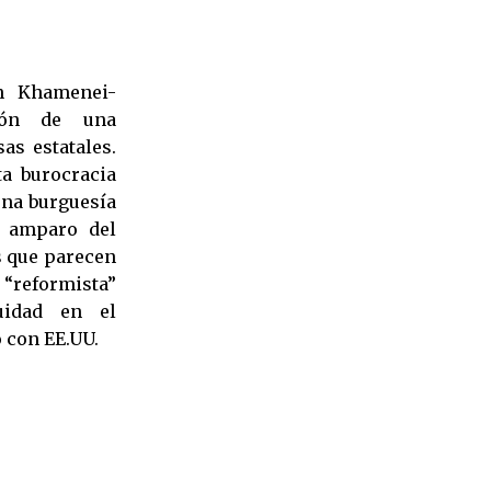
n Khamenei-
ción de una
as estatales.
ta burocracia
una burguesía
l amparo del
s que parecen
 “reformista”
uidad en el
 con EE.UU.