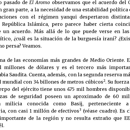
o pasado de
El Aromo
observamos que el acuerdo del G
 gran parte, a la necesidad de una estabilidad política 
aciones con el régimen yanqui despertaron distinta
 República Islámica, pero parece haber cierta coinc
 un acuerdo. Más allá de lo que puede verse en las
tico, ¿cuál es la situación de la burguesía iraní? ¿Ex
mo persa? Veamos.
na de las economías más grandes de Medio Oriente. E
il millones de dólares y es el tercero más importan
abia Saudita. Cuenta, además, con la segunda reserva m
2
el mundial con 34 billones de metros cúbicos
. Su fuerza
erpo del ejército tiene unos 475 mil hombres disponib
rzas de seguridad poseen un aproximado de 60 mil
 milicia conocida como Basij, perteneciente a
3
ia, con casi 1 millón de efectivos
(véase cuadro). Es c
mportante de la región y no resulta extraño que EE
l.