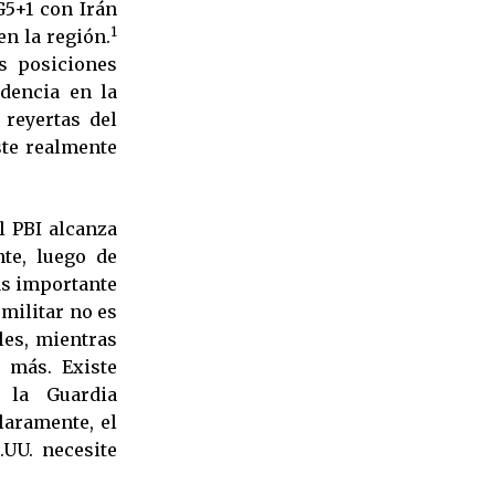
5+1 con Irán
1
en la región.
s posiciones
idencia en la
 reyertas del
iste realmente
l PBI alcanza
te, luego de
ás importante
 militar no es
les, mientras
 más. Existe
 la Guardia
laramente, el
.UU. necesite