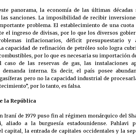
este panorama, la economía de las últimas décadas 
 las sanciones. La imposibilidad de recibir inversion
mportante problema. El establecimiento de una cuota 
te el ingreso de divisas, por lo que los diversos gobie
roblemas inflacionarios, déficit presupuestario y
a capacidad de refinación de petróleo solo logra cubr
ombustibles, por lo que es necesaria su importación d
l caso de las reservas de gas, las instalaciones a
la demanda interna. Es decir, el país posee abundan
gasíferas pero no la capacidad industrial de procesarl
ecimiento”, por lo tanto, es falsa.
de la República
n Iraní de 1979 puso fin al régimen monárquico del
i, aliado a la burguesía estadounidense. Pahlavi p
l capital, la entrada de capitales occidentales y la se