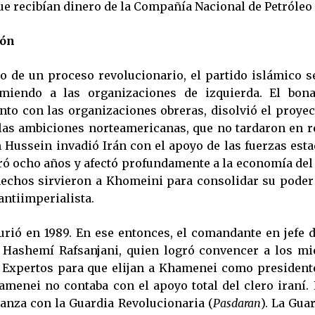
ue recibían dinero de la Compañía Nacional de Petróleo 
ión
go de un proceso revolucionario, el partido islámico s
imiendo a las organizaciones de izquierda. El bon
nto con las organizaciones obreras, disolvió el proyect
 las ambiciones norteamericanas, que no tardaron en r
 Hussein invadió Irán con el apoyo de las fuerzas est
ró ocho años y afectó profundamente a la economía del 
 hechos sirvieron a Khomeini para consolidar su poder 
antiimperialista.
ió en 1989. En ese entonces, el comandante en jefe d
 Hashemí Rafsanjani, quien logró convencer a los mi
Expertos para que elijan a Khamenei como presidente
menei no contaba con el apoyo total del clero iraní. 
ianza con la Guardia Revolucionaria (
Pasdaran
). La Gua