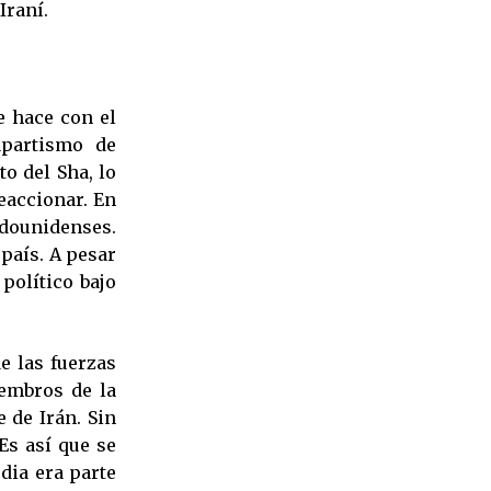
Iraní.
e hace con el
apartismo de
o del Sha, lo
eaccionar. En
adounidenses.
país. A pesar
político bajo
e las fuerzas
embros de la
 de Irán. Sin
Es así que se
rdia era parte