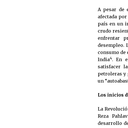
A pesar de 
afectada por
país en un i
crudo resien
enfrentar p
desempleo. L
consumo de c
4
India
. En e
satisfacer 
petroleras y 
un “autoabast
Los inicios 
La Revolució
Reza Pahlav
desarrollo de