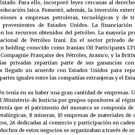
 Estado. Para ello, incorporó leyes cercanas al derecho
educación laica. Fomentó, además, la inversión exter
esiones a empresas petroleras, tecnológicas y de tr
s provenientes de Estados Unidos. La financiación
n los recursos obtenidos del petróleo. La mayoría pr
cional de Petróleo Iraní. En el sector privado de
n holding conocido como Iranian Oil Participants L
, Compagnie Française des Pétroles, Aramco, y la Briti
as privadas repartían parte de sus ganancias con
ía llegado un acuerdo con Estados Unidos para repar
partes iguales entre las compañías extranjeras y el Esta
én tenía en su haber una gran cantidad de empresas.
l Ministerio de Justicia por grupos opositores al régi
stenía que el patrimonio del monarca se componía de 
alúrgicas, 8 mineras, 10 empresas de materiales de 
tos, 26 dedicadas al comercio y participación en caden
Muchos de estos negocios se organizaban a través de o