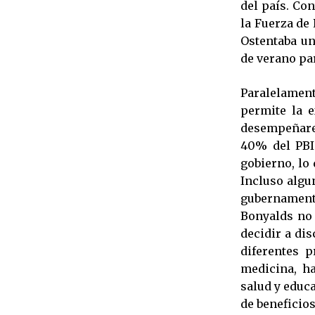
del país. Co
la Fuerza de 
Ostentaba un
de verano pa
Paralelament
permite la 
desempeñares
40% del PBI
gobierno, lo
Incluso algun
gubernamenta
Bonyalds no 
decidir a di
diferentes 
medicina, ha
salud y educ
de beneficios