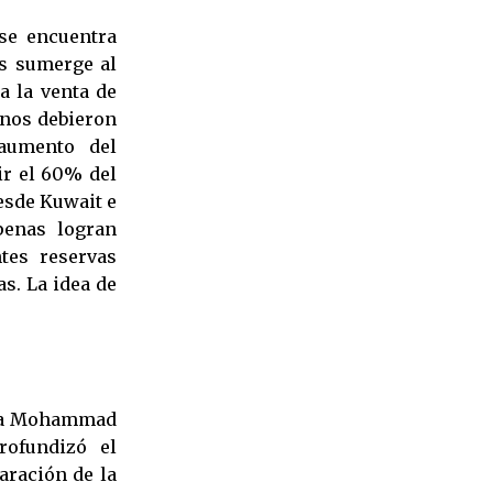
se encuentra
es sumerge al
a la venta de
rnos debieron
 aumento del
ir el 60% del
esde Kuwait e
penas logran
tes reservas
as. La idea de
 Sha Mohammad
rofundizó el
paración de la