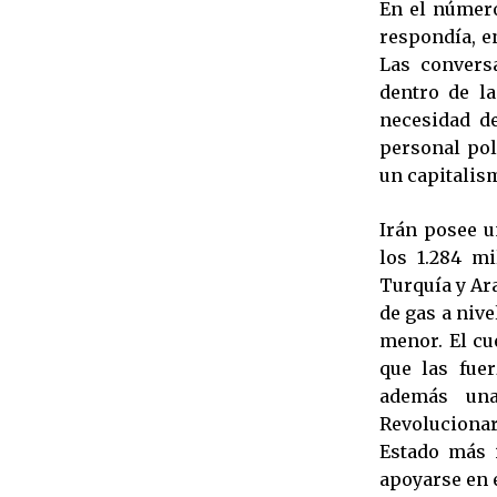
En el númer
respondía, en
Las convers
dentro de la
necesidad de
personal polí
un capitalis
Irán posee u
los 1.284 m
Turquía y Ar
de gas a niv
menor. El cu
que las fue
además una
Revolucionar
Estado más i
apoyarse en é