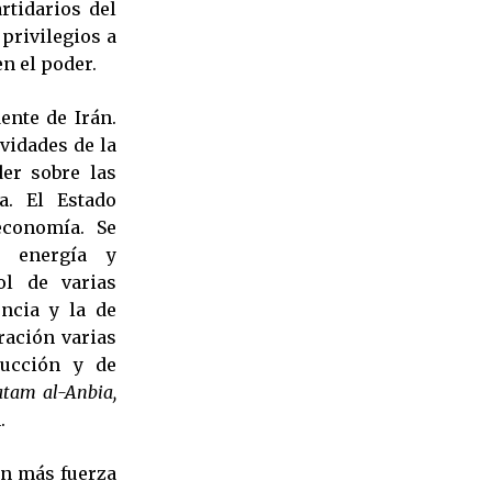
rtidarios del
 privilegios a
en el poder.
ente de Irán.
vidades de la
er sobre las
a. El Estado
economía. Se
, energía y
ol de varias
encia y la de
ración varias
rucción y de
tam al-Anbia,
.
on más fuerza