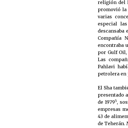
religión del
promovió la 
varias conc
especial la
descansaba e
Compañía Na
encontraba u
por Gulf Oil
Las compañí
Pahlavi hab
petrolera en 
El Sha tambi
presentado a
5
de 1979
, so
empresas met
43 de alimen
de Teherán. 