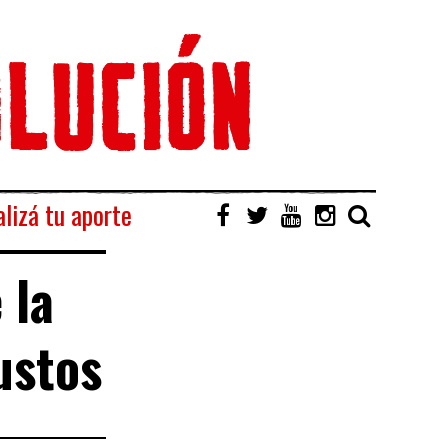
lizá tu aporte
 la
ustos