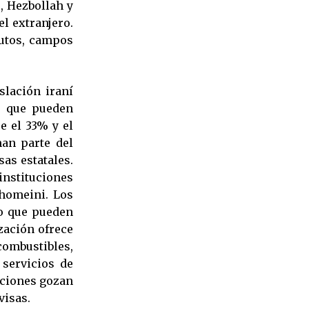
, Hezbollah y
el extranjero.
tutos, campos
slación iraní
, que pueden
e el 33% y el
an parte del
as estatales.
 instituciones
Khomeini. Los
lo que pueden
zación ofrece
ombustibles,
 servicios de
aciones gozan
visas.