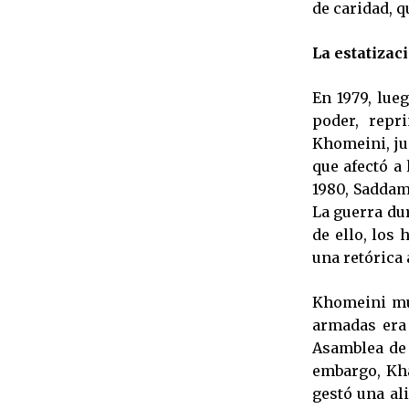
de caridad, q
La estatizac
En 1979, lue
poder, repr
Khomeini, ju
que afectó a
1980, Saddam
La guerra du
de ello, los
una retórica 
Khomeini mur
armadas era
Asamblea de 
embargo, Kha
gestó una al