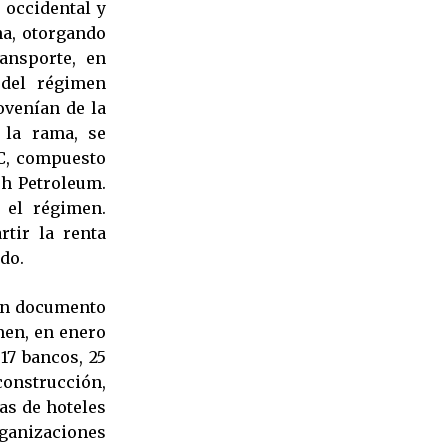
 occidental y
na, otorgando
ansporte, en
 del régimen
ovenían de la
 la rama, se
TC, compuesto
sh Petroleum.
 el régimen.
tir la renta
do.
 Un documento
men, en enero
17 bancos, 25
construcción,
as de hoteles
rganizaciones