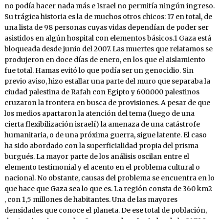
no podía hacer nada más e Israel no permitía ningún ingreso.
Su trágica historia es la de muchos otros chicos: 17 en total, de
una lista de 98 personas cuyas vidas dependían de poder ser
asistidos en algún hospital con elementos básicos.1 Gaza está
bloqueada desde junio del 2007. Las muertes que relatamos se
produjeron en doce días de enero, en los que el aislamiento
fue total. Hamas evitó lo que podía ser un genocidio. Sin
previo aviso, hizo estallar una parte del muro que separaba la
ciudad palestina de Rafah con Egipto y 600.000 palestinos
cruzaron la frontera en busca de provisiones. A pesar de que
los medios apartaron la atención del tema (luego de una
cierta flexibilización israelí) la amenaza de una catástrofe
humanitaria, o de una próxima guerra, sigue latente. El caso
ha sido abordado con la superficialidad propia del prisma
burgués. La mayor parte de los análisis oscilan entre el
elemento testimonial y el acento en el problema cultural o
nacional. No obstante, causas del problema se encuentra en lo
que hace que Gaza sea lo que es. La región consta de 360 km2
, con 1,5 millones de habitantes. Una de las mayores
densidades que conoce el planeta. De ese total de población,