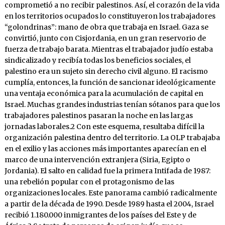
comprometió a no recibir palestinos. Así, el corazón de la vida
en los territorios ocupados lo constituyeron los trabajadores
“golondrinas”: mano de obra que trabaja en Israel. Gaza se
convirtió, junto con Cisjordania, en un gran reservorio de
fuerza de trabajo barata. Mientras el trabajador judío estaba
sindicalizado y recibía todas los beneficios sociales, el
palestino era un sujeto sin derecho civil alguno. El racismo
cumplía, entonces, la función de sancionar ideológicamente
una ventaja económica para la acumulación de capital en
Israel. Muchas grandes industrias tenían sótanos para que los
trabajadores palestinos pasaran la noche en las largas
jornadas laborales.2 Con este esquema, resultaba difícil la
organización palestina dentro del territorio. La OLP trabajaba
en el exilio y las acciones más importantes aparecían en el
marco de una intervención extranjera (Siria, Egipto o
Jordania). El salto en calidad fue la primera Intifada de 1987:
una rebelión popular con el protagonismo de las
organizaciones locales. Este panorama cambió radicalmente
a partir de la década de 1990. Desde 1989 hasta el 2004, Israel
recibió 1.180.000 inmigrantes de los países del Este y de