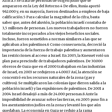
África.3 Se trata de personas de origen judío que se
ampararon en la Ley del Retorno.4 De ellos, Rusia aportó
962.000 y, en su mayoría, fueron destinados a empleos de baja
calificación.5 Para calcular la magnitud de la cifra, basta
saber que, antes del aluvión, la población israelí constaba de
3,5 millones de personas. Los nuevos trabajadores no fueron
totalmente incorporados a los viejos beneficios sociales.
Incluso, fueron sometidos a normas similares a las que se
aplicaban a los palestinos.6 Como consecuencia, decreció la
importancia de la fuerza de trabajo palestina y aumentaron
las restricciones al acceso a Israel. En 2005, la Knesset votó un
plan para prescindir de trabajadores palestinos. De 30.000
obreros de Gaza que en el 2000 trabajaban en las industrias
de Israel, en 2003 se redujeron a 4.000.7 Así, la atención se
concentró en los recursos naturales de la zona (gas y
cultivos). Se multiplicaron las colonias (que dieron salida a la
población israelí) y las expulsiones de palestinos. De 2001 a
2004 Israel desalojó a más de 24.000 personas.8 Ante la
imposibilidad de avanzar sobre las tierras, en 2005 puso fin a
los asentamientos judíos en la zona y levantó los que aún
quedaban. La economía en Gaza se redujo a la rama