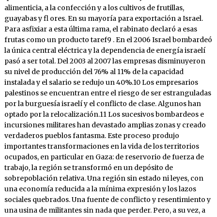
alimenticia, a la confección y a los cultivos de frutillas,
guayabas y fl ores. En su mayoría para exportación a Israel.
Para asfixiar a esta última rama, el rabinato declaró a esas
frutas como un producto taref9 . En el 2006 Israel bombardeó
la única central eléctrica y la dependencia de energía israelí
pasó a ser total. Del 2003 al 2007 las empresas disminuyeron
su nivel de producción del 76% al 11% de la capacidad
instalada y el salario se redujo un 40%.10 Los empresarios
palestinos se encuentran entre el riesgo de ser estranguladas
por la burguesía israelí y el conflicto de clase. Algunos han
optado por la relocalización.11 Los sucesivos bombardeos e
incursiones militares han devastado amplias zonas y creado
verdaderos pueblos fantasma. Este proceso produjo
importantes transformaciones en la vida de los territorios
ocupados, en particular en Gaza: de reservorio de fuerza de
trabajo, la región se transformó en un depósito de
sobrepoblación relativa. Una región sin estado ni leyes, con
una economía reducida a la mínima expresión y los lazos
sociales quebrados. Una fuente de conflicto y resentimiento y
una usina de militantes sin nada que perder. Pero, a su vez, a