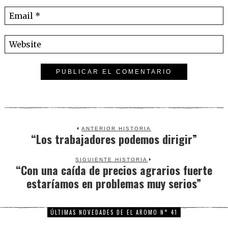
ANTERIOR HISTORIA
“Los trabajadores podemos dirigir”
Previous
post:
SIGUIENTE HISTORIA
“Con una caída de precios agrarios fuerte
Next
estaríamos en problemas muy serios”
post:
ÚLTIMAS NOVEDADES DE EL AROMO N° 41