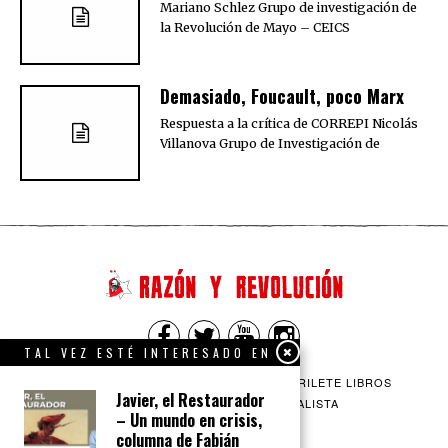
Mariano Schlez Grupo de investigación de
la Revolución de Mayo – CEICS
Demasiado, Foucault, poco Marx
Respuesta a la crítica de CORREPI Nicolás
Villanova Grupo de Investigación de
TAL VEZ ESTÉ INTERESADO EN
QUIENES SOMOS
CONTACTO
BARRILETE LIBROS
Javier, el Restaurador
CEICS
ENGLISH
VÍA SOCIALISTA
– Un mundo en crisis,
columna de Fabián