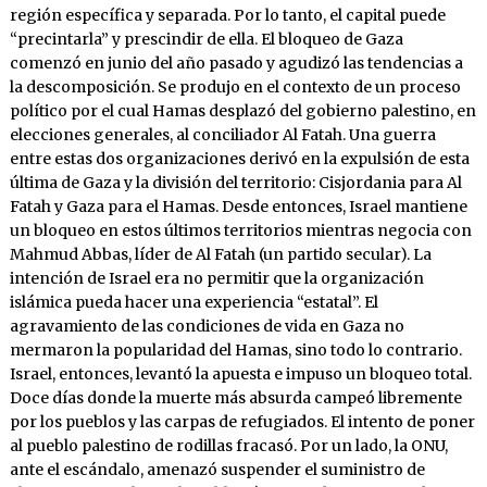
región específica y separada. Por lo tanto, el capital puede
“precintarla” y prescindir de ella. El bloqueo de Gaza
comenzó en junio del año pasado y agudizó las tendencias a
la descomposición. Se produjo en el contexto de un proceso
político por el cual Hamas desplazó del gobierno palestino, en
elecciones generales, al conciliador Al Fatah. Una guerra
entre estas dos organizaciones derivó en la expulsión de esta
última de Gaza y la división del territorio: Cisjordania para Al
Fatah y Gaza para el Hamas. Desde entonces, Israel mantiene
un bloqueo en estos últimos territorios mientras negocia con
Mahmud Abbas, líder de Al Fatah (un partido secular). La
intención de Israel era no permitir que la organización
islámica pueda hacer una experiencia “estatal”. El
agravamiento de las condiciones de vida en Gaza no
mermaron la popularidad del Hamas, sino todo lo contrario.
Israel, entonces, levantó la apuesta e impuso un bloqueo total.
Doce días donde la muerte más absurda campeó libremente
por los pueblos y las carpas de refugiados. El intento de poner
al pueblo palestino de rodillas fracasó. Por un lado, la ONU,
ante el escándalo, amenazó suspender el suministro de