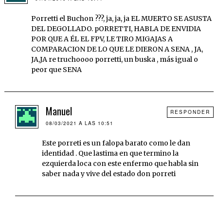
Porretti el Buchon ???, ja, ja, ja EL MUERTO SE ASUSTA
DEL DEGOLLADO. pORRETTI, HABLA DE ENVIDIA
POR QUE A ÉL EL FPV, LE TIRO MIGAJAS A
COMPARACION DE LO QUE LE DIERON A SENA , JA,
JA,JA re truchoooo porretti, un buska , más igual o
peor que SENA
Manuel
RESPONDER
08/03/2021 A LAS 10:51
Este porreti es un falopa barato como le dan
identidad . Que lastima en que termino la
ezquierda loca con este enfermo que habla sin
saber nada y vive del estado don porreti