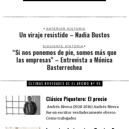
ANTERIOR HISTORIA
Un viraje resistido – Nadia Bustos
Previous
post:
SIGUIENTE HISTORIA
“Si nos ponemos de pie, somos más que
Next
las empresas” – Entrevista a Mónica
post:
Basterrechea
ÚLTIMAS NOVEDADES DE EL AROMO Nº 95
Clásico Piquetero: El precio
Andrés Rivera (1928-2016) Andrés Rivera
fue un escritor verdaderamente obrero.
Como trabajador