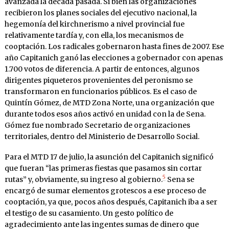
avanzada la década pasada. Si bien las organizaciones
recibieron los planes sociales del ejecutivo nacional, la
hegemonía del kirchnerismo a nivel provincial fue
relativamente tardía y, con ella, los mecanismos de
cooptación. Los radicales gobernaron hasta fines de 2007. Ese
año Capitanich ganó las elecciones a gobernador con apenas
1.700 votos de diferencia. A partir de entonces, algunos
dirigentes piqueteros provenientes del peronismo se
transformaron en funcionarios públicos. Es el caso de
Quintín Gómez, de MTD Zona Norte, una organización que
durante todos esos años activó en unidad con la de Sena.
Gómez fue nombrado Secretario de organizaciones
territoriales, dentro del Ministerio de Desarrollo Social.
Para el MTD 17 de julio, la asunción del Capitanich significó
que fueran “las primeras fiestas que pasamos sin cortar
5
rutas” y, obviamente, su ingreso al gobierno.
Sena se
encargó de sumar elementos grotescos a ese proceso de
cooptación, ya que, pocos años después, Capitanich iba a ser
el testigo de su casamiento. Un gesto político de
agradecimiento ante las ingentes sumas de dinero que