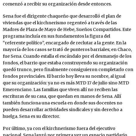
comenzó a recibir su organización desde entonces.
Sena fue el dirigente chaqueño que desarrolló el plan de
viviendas que el kirchnerismo regenteó a través de las
Madres de Plaza de Mayo de Hebe, Sueños Compartidos. Este
programa incluía en sus fundamentos la figura del
“referente político”, encargado de reclutar a la gente. En la
mayoría de los casos se trató de punteros barriales; en Chaco,
fue Sena. Cuando estalla el escándalo por el desmanejo de los
fondos, el barrio que estaba construyendo su organización
quedó trunco, pero finalmente consiguieron completarlo con
fondos provinciales. El barrio hoy lleva su nombre, al igual
que su organización: ya no es más MTD 17 de julio sino MTD
Emerenciano. Las familias que viven allí no reciben las
escrituras de su casa, que quedan en manos de Sena. Allí
también funciona una escuela en donde sus docentes no
pueden desarrollar actividades sindicales y sin derecho a
huelga. Sena es su director.
Por último, ya con el kirchnerismo fuera del ejecutivo
nacional, Sena lanzó por primera vez un espacio partidario