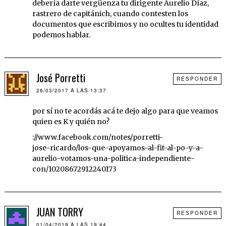
debería darte vergüenza tu dirigente Aurelio Díaz,
rastrero de capitánich, cuando contesten los
documentos que escribimos y no ocultes tu identidad
podemos hablar.
José Porretti
RESPONDER
26/03/2017 A LAS 13:37
por sí no te acordás acá te dejo algo para que veamos
quien es K y quién no?
://www.facebook.com/notes/porretti-
jose-ricardo/los-que-apoyamos-al-fit-al-po-y-a-
aurelio-votamos-una-politica-independiente-
con/10208672912240173
JUAN TORRY
RESPONDER
01/04/2019 A LAS 19:44