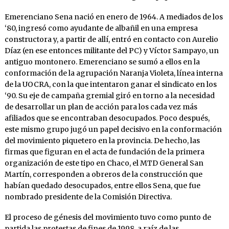
Emerenciano Sena nació en enero de 1964. A mediados de los
‘80, ingresó como ayudante de albañil en una empresa
constructora y, a partir de allí, entró en contacto con Aurelio
Díaz (en ese entonces militante del PC) y Víctor Sampayo, un
antiguo montonero. Emerenciano se sumó a ellos en la
conformación de la agrupación Naranja Violeta, línea interna
de la UOCRA, con la que intentaron ganar el sindicato en los
‘90. Su eje de campaña gremial giró en torno a la necesidad
de desarrollar un plan de acción para los cada vez más
afiliados que se encontraban desocupados. Poco después,
este mismo grupo jugó un papel decisivo en la conformación
del movimiento piquetero en la provincia. De hecho, las
firmas que figuran en el acta de fundación de la primera
organización de este tipo en Chaco, el MTD General San
Martín, corresponden a obreros de la construcción que
habían quedado desocupados, entre ellos Sena, que fue
nombrado presidente de la Comisión Directiva.
El proceso de génesis del movimiento tuvo como punto de
partida las protestas de fines de 1998, a raíz de las