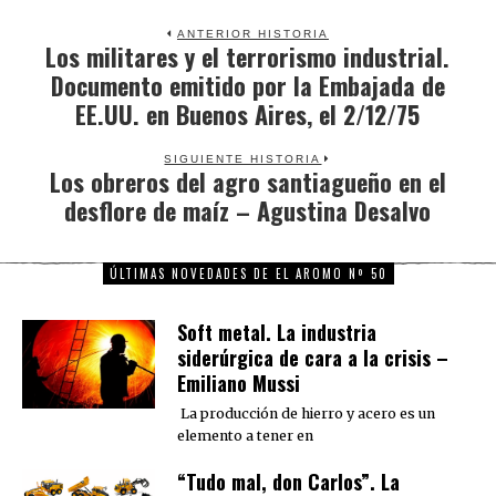
ANTERIOR HISTORIA
Los militares y el terrorismo industrial.
Previous
Documento emitido por la Embajada de
post:
EE.UU. en Buenos Aires, el 2/12/75
SIGUIENTE HISTORIA
Los obreros del agro santiagueño en el
Next
desflore de maíz – Agustina Desalvo
post:
ÚLTIMAS NOVEDADES DE EL AROMO Nº 50
Soft metal. La industria
siderúrgica de cara a la crisis –
Emiliano Mussi
La producción de hierro y acero es un
elemento a tener en
“Tudo mal, don Carlos”. La