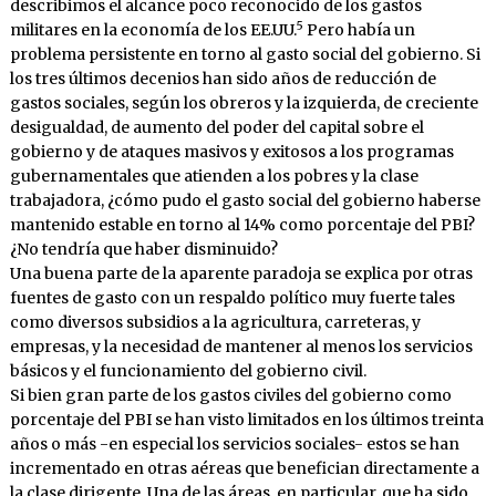
describimos el alcance poco reconocido de los gastos
5
militares en la economía de los EE.UU.
Pero había un
problema persistente en torno al gasto social del gobierno. Si
los tres últimos decenios han sido años de reducción de
gastos sociales, según los obreros y la izquierda, de creciente
desigualdad, de aumento del poder del capital sobre el
gobierno y de ataques masivos y exitosos a los programas
gubernamentales que atienden a los pobres y la clase
trabajadora, ¿cómo pudo el gasto social del gobierno haberse
mantenido estable en torno al 14% como porcentaje del PBI?
¿No tendría que haber disminuido?
Una buena parte de la aparente paradoja se explica por otras
fuentes de gasto con un respaldo político muy fuerte tales
como diversos subsidios a la agricultura, carreteras, y
empresas, y la necesidad de mantener al menos los servicios
básicos y el funcionamiento del gobierno civil.
Si bien gran parte de los gastos civiles del gobierno como
porcentaje del PBI se han visto limitados en los últimos treinta
años o más -en especial los servicios sociales- estos se han
incrementado en otras aéreas que benefician directamente a
la clase dirigente. Una de las áreas, en particular, que ha sido