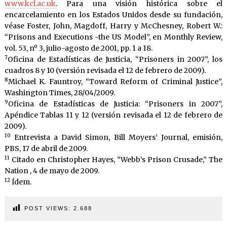
www.kcl.ac.uk
. Para una visión histórica sobre el
encarcelamiento en los Estados Unidos desde su fundación,
véase Foster, John, Magdoff, Harry y McChesney, Robert W.:
“Prisons and Executions -the US Model”, en Monthly Review,
vol. 53, nº 3, julio-agosto de 2001, pp. 1 a 18.
7
Oficina de Estadísticas de Justicia, “Prisoners in 2007”, los
cuadros 8 y 10 (versión revisada el 12 de febrero de 2009).
8
Michael K. Fauntroy, “Toward Reform of Criminal Justice”,
Washington Times, 28/04/2009.
9
Oficina de Estadísticas de Justicia: “Prisoners in 2007”,
Apéndice Tablas 11 y 12 (versión revisada el 12 de febrero de
2009).
10
Entrevista a David Simon, Bill Moyers’ Journal, emisión,
PBS, 17 de abril de 2009.
11
Citado en Christopher Hayes, “Webb’s Prison Crusade,” The
Nation , 4 de mayo de 2009.
12
Ídem.
POST VIEWS:
2.688