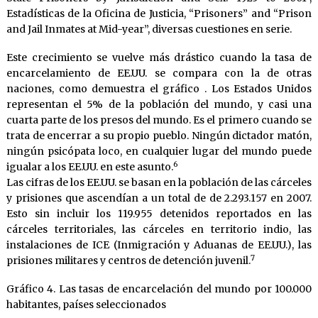
Estadísticas de la Oficina de Justicia, “Prisoners” and “Prison
and Jail Inmates at Mid-year”, diversas cuestiones en serie.
Este crecimiento se vuelve más drástico cuando la tasa de
encarcelamiento de EE.UU. se compara con la de otras
naciones, como demuestra el gráfico . Los Estados Unidos
representan el 5% de la población del mundo, y casi una
cuarta parte de los presos del mundo. Es el primero cuando se
trata de encerrar a su propio pueblo. Ningún dictador matón,
ningún psicópata loco, en cualquier lugar del mundo puede
6
igualar a los EE.UU. en este asunto.
Las cifras de los EE.UU. se basan en la población de las cárceles
y prisiones que ascendían a un total de de 2.293.157 en 2007.
Esto sin incluir los 119.955 detenidos reportados en las
cárceles territoriales, las cárceles en territorio indio, las
instalaciones de ICE (Inmigración y Aduanas de EE.UU.), las
7
prisiones militares y centros de detención juvenil.
Gráfico 4. Las tasas de encarcelación del mundo por 100.000
habitantes, países seleccionados