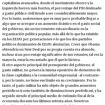
capitalistas avanzados, donde el movimiento obrero y la
izquierda fueron más fuertes, el porcentaje del PBI destinado
a gasto público civil tiende a ser considerablemente mayor.
Por lo tanto, sostenemos que es muy poco probable llegar a
algo que se acerque a un aumento drástico en el gasto social
del gobierno, sin un incremento extraordinario en la
organización política popular, más allá de lo que ha existido
en los EE.UU. por generaciones o lo que los dos partidos
políticos dominantes de EE.UU. alentarían. Creer que Obama
obtendría un New Deal por su propia cuenta era absurdo,
incluso si un porcentaje significativo de sus votantes, tal vez la
mayoría, estaría encantado que él que lo hiciera.
El otro aspecto principal del presupuesto del gobierno, el
gasto militar, no genera la misma oposición de elementos de
la clase capitalista o la comunidad empresarial -al contrario-
y, por lo tanto, no tiene ese límite en su crecimiento. Por lo
tanto, el gasto militar ha sido objeto de grandes aumentos
periódicos (como también de disminuciones periódicas), y ha
seguido siendo el principal medio de estímulo fiscal de la
economía durante los últimos setenta años. Nosotros