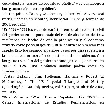
equivalente a “gastos de seguridad pública” y se yuxtapone a
los “gastos de bienestar público”.
3
Foster, John Bellamy y McChesney Robert W.: “A New Deal
under Obama”, en Monthly Review, vol. 60, nº 9, febrero de
2009, pp. 1 a 11.
4
En 1934 y 1975 los picos de carácter temporal en el gasto civil
del gobierno como porcentaje del PBI de alrededor del 15%
resultaron del hecho de que la producción y el consumo
privado como porcentajes del PBI se contrajeron mucho más
rápido. Esto fue seguido en ambos casos por una reversión a
la media de la proporción de gasto social del gobierno. Con
los gastos sociales del gobierno como porcentaje del PBI en
2008 al 15%, una dinámica similar podría estar en
funcionamiento.
5
Foster Bellamy John, Holleman Hannah y Robert W.
McChesney, “ The US Imperial Triangle and Military
Spending”, en Monthly Review, vol. 60, nº 5, octubre de 2008,
pp. 1 a 19.
6
Roy Walmsley: “World Prison Population List 2009”, en
Centro Internacional de Estudios Penitenciarios, en