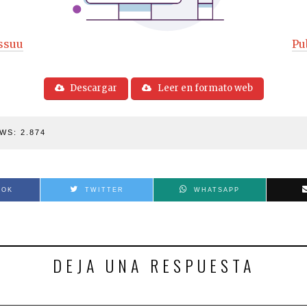
ssuu
Pu
Descargar
Leer en formato web
WS:
2.874
OOK
TWITTER
WHATSAPP
DEJA UNA RESPUESTA