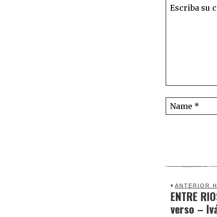
ANTERIOR H
ENTRE RIO
Previous
verso – Iv
post: