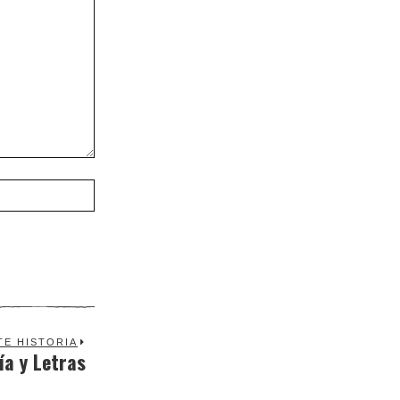
TE HISTORIA
ía y Letras
Next
post: