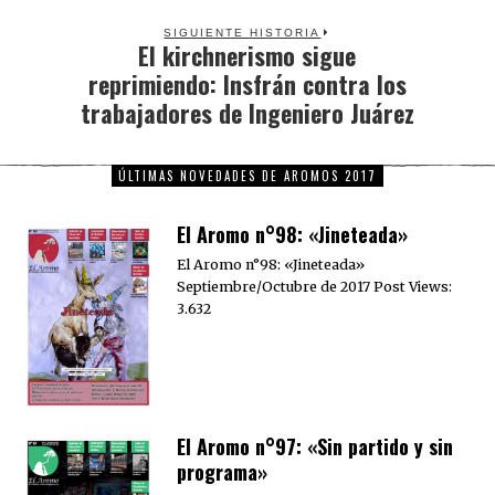
SIGUIENTE HISTORIA
El kirchnerismo sigue
Next
reprimiendo: Insfrán contra los
post:
trabajadores de Ingeniero Juárez
ÚLTIMAS NOVEDADES DE AROMOS 2017
El Aromo n°98: «Jineteada»
El Aromo n°98: «Jineteada»
Septiembre/Octubre de 2017 Post Views:
3.632
El Aromo n°97: «Sin partido y sin
programa»