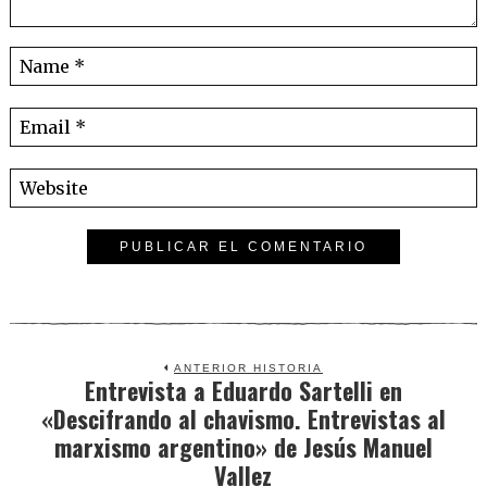
ANTERIOR HISTORIA
Entrevista a Eduardo Sartelli en
Previous
«Descifrando al chavismo. Entrevistas al
post:
marxismo argentino» de Jesús Manuel
Vallez