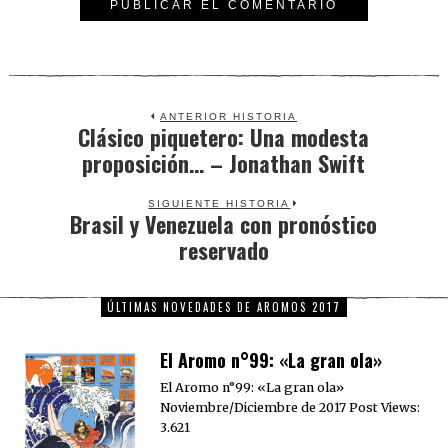
ANTERIOR HISTORIA
Clásico piquetero: Una modesta
Previous
proposición… – Jonathan Swift
post:
SIGUIENTE HISTORIA
Brasil y Venezuela con pronóstico
Next
reservado
post:
ÚLTIMAS NOVEDADES DE AROMOS 2017
El Aromo n°99: «La gran ola»
El Aromo n°99: «La gran ola»
Noviembre/Diciembre de 2017 Post Views:
3.621