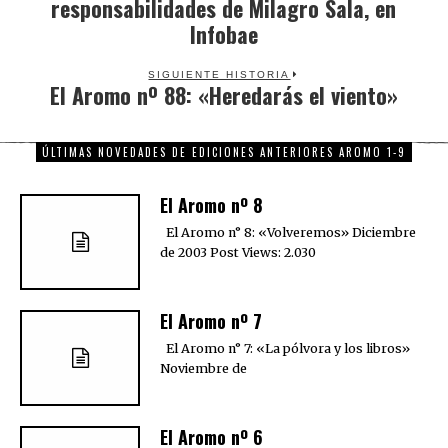
responsabilidades de Milagro Sala, en
post:
Infobae
SIGUIENTE HISTORIA
El Aromo nº 88: «Heredarás el viento»
Next
post:
ÚLTIMAS NOVEDADES DE EDICIONES ANTERIORES AROMO 1-9
El Aromo nº 8
El Aromo n° 8: «Volveremos» Diciembre
de 2003 Post Views: 2.030
El Aromo nº 7
El Aromo n° 7: «La pólvora y los libros»
Noviembre de
El Aromo nº 6