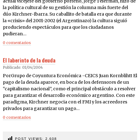
actual vicejefe del gobierno porteño, Jorge Telerman, hizo de
la política cultural de su gestión la columna más fuerte del
dúo Kirchner-Ibarra. Su caballito de batalla era que durante
la «crisis» del 2001-2002 (el Argentinazo) la cultura siguió
produciendo espectáculos para que los ciudadanos
pudieran…
0 comentarios
El laberinto de la deuda
Publicado: 01/04/2004
PorGrupo de Coyuntura Económica -CEICS Juan Kornblihtt El
pago de la deuda aparece, en boca de los defensores de un
“capitalismo nacional”, como el principal obstáculo a resolver
para garantizar el desarrollo económico argentino. Con este
paradigma, Kirchner negocia con el FMI y los acreedores
privados para garantizar un pago…
0 comentarios
POST VIEWS:
2.608