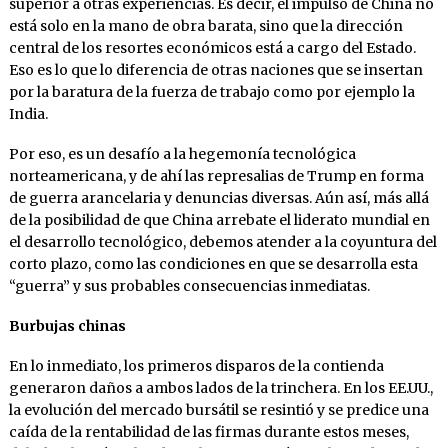
superior a otras experiencias. Es decir, el impulso de China no
está solo en la mano de obra barata, sino que la dirección
central de los resortes económicos está a cargo del Estado.
Eso es lo que lo diferencia de otras naciones que se insertan
por la baratura de la fuerza de trabajo como por ejemplo la
India.
Por eso, es un desafío a la hegemonía tecnológica
norteamericana, y de ahí las represalias de Trump en forma
de guerra arancelaria y denuncias diversas. Aún así, más allá
de la posibilidad de que China arrebate el liderato mundial en
el desarrollo tecnológico, debemos atender a la coyuntura del
corto plazo, como las condiciones en que se desarrolla esta
“guerra” y sus probables consecuencias inmediatas.
Burbujas chinas
En lo inmediato, los primeros disparos de la contienda
generaron daños a ambos lados de la trinchera. En los EE.UU.,
la evolución del mercado bursátil se resintió y se predice una
caída de la rentabilidad de las firmas durante estos meses,