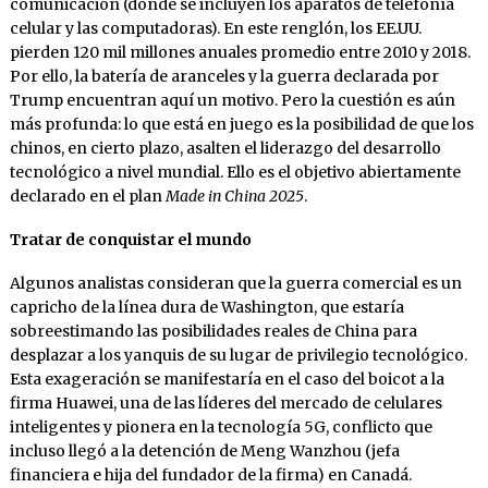
comunicación (donde se incluyen los aparatos de telefonía
celular y las computadoras). En este renglón, los EE.UU.
pierden 120 mil millones anuales promedio entre 2010 y 2018.
Por ello, la batería de aranceles y la guerra declarada por
Trump encuentran aquí un motivo. Pero la cuestión es aún
más profunda: lo que está en juego es la posibilidad de que los
chinos, en cierto plazo, asalten el liderazgo del desarrollo
tecnológico a nivel mundial. Ello es el objetivo abiertamente
declarado en el plan
Made in China 2025
.
Tratar de conquistar el mundo
Algunos analistas consideran que la guerra comercial es un
capricho de la línea dura de Washington, que estaría
sobreestimando las posibilidades reales de China para
desplazar a los yanquis de su lugar de privilegio tecnológico.
Esta exageración se manifestaría en el caso del boicot a la
firma Huawei, una de las líderes del mercado de celulares
inteligentes y pionera en la tecnología 5G, conflicto que
incluso llegó a la detención de Meng Wanzhou (jefa
financiera e hija del fundador de la firma) en Canadá.