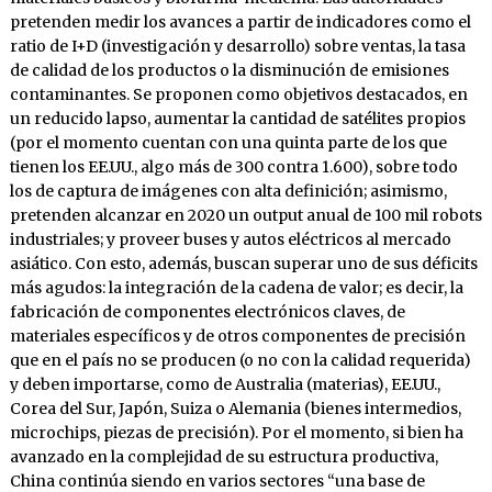
pretenden medir los avances a partir de indicadores como el
ratio de I+D (investigación y desarrollo) sobre ventas, la tasa
de calidad de los productos o la disminución de emisiones
contaminantes. Se proponen como objetivos destacados, en
un reducido lapso, aumentar la cantidad de satélites propios
(por el momento cuentan con una quinta parte de los que
tienen los EE.UU., algo más de 300 contra 1.600), sobre todo
los de captura de imágenes con alta definición; asimismo,
pretenden alcanzar en 2020 un output anual de 100 mil robots
industriales; y proveer buses y autos eléctricos al mercado
asiático. Con esto, además, buscan superar uno de sus déficits
más agudos: la integración de la cadena de valor; es decir, la
fabricación de componentes electrónicos claves, de
materiales específicos y de otros componentes de precisión
que en el país no se producen (o no con la calidad requerida)
y deben importarse, como de Australia (materias), EE.UU.,
Corea del Sur, Japón, Suiza o Alemania (bienes intermedios,
microchips, piezas de precisión). Por el momento, si bien ha
avanzado en la complejidad de su estructura productiva,
China continúa siendo en varios sectores “una base de