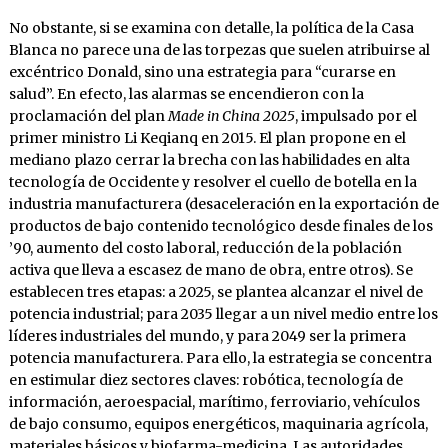
No obstante, si se examina con detalle, la política de la Casa
Blanca no parece una de las torpezas que suelen atribuirse al
excéntrico Donald, sino una estrategia para “curarse en
salud”. En efecto, las alarmas se encendieron con la
proclamación del plan
Made in China 2025
, impulsado por el
primer ministro Li Keqianq en 2015. El plan propone en el
mediano plazo cerrar la brecha con las habilidades en alta
tecnología de Occidente y resolver el cuello de botella en la
industria manufacturera (desaceleración en la exportación de
productos de bajo contenido tecnológico desde finales de los
’90, aumento del costo laboral, reducción de la población
activa que lleva a escasez de mano de obra, entre otros). Se
establecen tres etapas: a 2025, se plantea alcanzar el nivel de
potencia industrial; para 2035 llegar a un nivel medio entre los
líderes industriales del mundo, y para 2049 ser la primera
potencia manufacturera. Para ello, la estrategia se concentra
en estimular diez sectores claves: robótica, tecnología de
información, aeroespacial, marítimo, ferroviario, vehículos
de bajo consumo, equipos energéticos, maquinaria agrícola,
materiales básicos y biofarma-medicina. Las autoridades