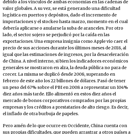
debido a los vínculos de ambas economías en las cadenas de
valor globales. A su vez, se está generando una dificultad
logística en puertos y depósitos, dado el incremento de
importaciones y el stockeo hasta marzo, momento en el cual
debería aplicarse o anularse la suba de aranceles. Por otro
lado, el sector sojero se perjudicó por la caída en las
exportaciones. Una empresa insignia como Apple vio caer el
precio de sus acciones durante los últimos meses de 2018, al
igual que las estimaciones de ingresos, por la desaceleración
de China. A nivel interno, si bien los indicadores económicos
generales se mostraron en alza, la deuda pública no para de
crecer. La misma se duplicó desde 2008, superando en
febrero de este año los 22 billones de dólares. Pasó de tener
un peso del 67% sobre el PBI en 2008 a representar un 104%
diez años más tarde. Ello alimentó en estos diez años el
mercado de bonos corporativos comprados por las propias
empresas y los créditos a prestatarios de alto riesgo. Es decir,
el inflado de otra burbuja de papeles.
Pero amén de lo que ocurre en Occidente, China cuenta con
sus propias dificultades, que pueden arrastrar a otros países a