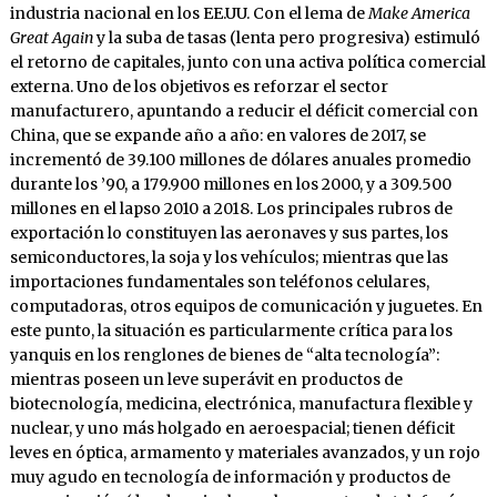
industria nacional en los EE.UU. Con el lema de
Make America
Great Again
y la suba de tasas (lenta pero progresiva) estimuló
el retorno de capitales, junto con una activa política comercial
externa. Uno de los objetivos es reforzar el sector
manufacturero, apuntando a reducir el déficit comercial con
China, que se expande año a año: en valores de 2017, se
incrementó de 39.100 millones de dólares anuales promedio
durante los ’90, a 179.900 millones en los 2000, y a 309.500
millones en el lapso 2010 a 2018. Los principales rubros de
exportación lo constituyen las aeronaves y sus partes, los
semiconductores, la soja y los vehículos; mientras que las
importaciones fundamentales son teléfonos celulares,
computadoras, otros equipos de comunicación y juguetes. En
este punto, la situación es particularmente crítica para los
yanquis en los renglones de bienes de “alta tecnología”:
mientras poseen un leve superávit en productos de
biotecnología, medicina, electrónica, manufactura flexible y
nuclear, y uno más holgado en aeroespacial; tienen déficit
leves en óptica, armamento y materiales avanzados, y un rojo
muy agudo en tecnología de información y productos de