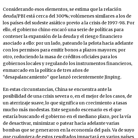
Considerando esos elementos, se estima que la relación
deuda/PBI está cerca del 300%; volúmenes similares a los de
los países del sudeste asiático previo a la crisis de 1997-98. Por
ello, el gobierno chino encaró una serie de políticas para
contener la expansión de la deuda y el riesgo financiero
asociado a ello: por un lado, pateando la pelota hacia adelante
con los permisos para emitir bonos a plazos mayores; por
otro, reduciendo la masa de créditos oficiales para los
gobiernos locales y regulando los instrumentos financieros,
enmarcado en la política de tres años de
“desapalancamiento” que lanzó recientemente Jinping.
En estas circunstancias, China se encuentra ante la
posibilidad de una crisis severa o, en el mejor de los casos, de
un aterrizaje suave, lo que significa un crecimiento a tasas
mucho más modestas. Este segundo escenario es el que
estaría buscando el gobierno en el mediano plazo, por la vía
de desactivar, minimizar o patear hacia adelante varias
bombas que se generaron en la economía del país. Va de suyo
que cualquiera de estos resultados impactará en varios países