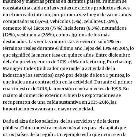
insumos y materias primas en distintos países. También se
constata una caída en las ventas de ciertos productos claves
en el mercado interno, por primera vez luego de varios años:
computadoras (3,4%), vehículos (5%), celulares (5,6%),
cemento (6%), lácteos (7,7%), heladeras (8,3%), neumáticos
(12%), vestimenta (28%), como algunos de los más
destacados. Las ventas minoristas crecieron solo 2% en
términos reales durante el último año, lejos del 13% en 2015, lo
que significó la menor tasa en quince años. Entre diciembre
del año previo y enero de 2019, el Manufacturing Purchasing
Manager Index (indicador que mide la actividad de la
industria y los servicios) cayó por debajo de los 50 puntos, lo
que indica una contracción en la actividad. Durante el primer
cuatrimestre de 2018, la inversión cayó a niveles de 1999. En
cuanto al comercio exterior, si bien las exportaciones se
recuperaron de una caída sustantiva en 2015-2016, las
importaciones avanzan a mayor velocidad.
Dada el alza de los salarios, de los servicios y de la tierra
pública, China muestra costos más altos para el capital que
otros países de la región. Un ejemplo es lo que ocurre en la