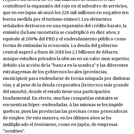
contribuyó la expansión del rojo en el subrubro de servicios,
que en ese lapso alcanzó los 228 mil millones en negativo (en
buena medida por el turismo emisor). Los elementos
señalados derivaron en una expansión del crédito barato, la
emisión (la base monetaria se cuadriplicó en diez años, y
equivale al 200% del PBI) y el endeudamiento público como
forma de estimular la economía. La deuda del gobierno
central superó a fines de 2018 los 2,1 billones de dólares;
aunque estudios privados la ubican en un valor muy superior,
debido a la acción de la “banca en la sombra” y las diferentes
estratagemas de los gobiernos locales (provincias,
municipios) para endeudarse de forma solapada por distintas
vías, y al peso de la deuda corporativa (la tercera más grande
del mundo), donde el estado tiene una participación
fundamental. En efecto, muchas compañías estatales se
encuentran híper-endeudadas. A las mismas se les impide
quebrar, pues las provincias las precisan como generadoras
de empleo. De esta manera, en los últimos años se ha
multiplicado el fenómeno, como en Japón, de empresas
“zombies”.