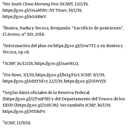
¹Ver
South China Morning Post (SCMP)
, 13/1/19,
https://goo.gl/G4aMWc;
NY Times
, 19/1/19,
https://goo.gl/sGAKwV.
2
Bustos, Nadia y Yecora, Benjamín: “Sacrificio de posiciones”,
El Aromo
, n° 103, 2018.
3
Información del plan en https://goo.gl/Zrw7Tf, y en Bustos y
Yecora, op cit.
4
SCMP
, 14/12/18, https://goo.gl/naeHLQ.
5
Fox News
, 3/1/19, https://goo.gl/hGgPn3;
SCMP
, 9/1/19,
https://goo.gl/oBffND y 22/1/19, https://goo.gl/GUvYJY.
6
Según datos oficiales de la Reserva Federal
(https://goo.gl/QTmPfB) y del Departamento del Tesoro de los
EEUU (https://goo.gl/1rifCM). Ver también
SCMP
, 16/1/19,
https://goo.gl/NTdsPv.
7
SCMP
, 11/9/18.