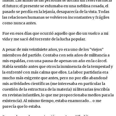
masas. Las almas de las personas se abrían sin reservas hacia
el futuro; el presente se esfumaba en una neblina rosada, el
pasado se perdía en la lejanía, desaparecía de la vista. Todas
las relaciones humanas se volvieron inconstantes y frágiles
como nunca antes.
Fue en esos días que ocurrió aquello que dio un vuelco a mi
vida y me sacó del torrente de la lucha popular.
A pesar de mis veintisiete años, yo era uno de los “viejos”
miembros del partido. Contaba con seis años de militancia a
mis espaldas, con una pausa de apenas un año en la cárcel.
Había sentido antes que otros la inminencia de la tempestad y
la enfrenté con más calma que ellos. La labor partidaria era
mucho más exigente que antes, pero no por ello abandoné
mis actividades científicas (me interesaba en particular la
cuestión de la estructura de la materia) ni literarias (escribía
en revistas infantiles, lo que me proporcionaba medios para la
existencia). Al mismo tiempo, estaba enamorado… o me
parecía que lo estaba.