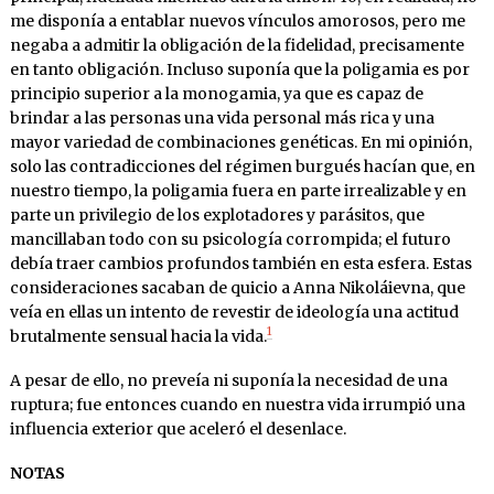
me disponía a entablar nuevos vínculos amorosos, pero me
negaba a admitir la obligación de la fidelidad, precisamente
en tanto obligación. Incluso suponía que la poligamia es por
principio superior a la monogamia, ya que es capaz de
brindar a las personas una vida personal más rica y una
mayor variedad de combinaciones genéticas. En mi opinión,
solo las contradicciones del régimen burgués hacían que, en
nuestro tiempo, la poligamia fuera en parte irrealizable y en
parte un privilegio de los explotadores y parásitos, que
mancillaban todo con su psicología corrompida; el futuro
debía traer cambios profundos también en esta esfera. Estas
consideraciones sacaban de quicio a Anna Nikoláievna, que
veía en ellas un intento de revestir de ideología una actitud
1
brutalmente sensual hacia la vida.
A pesar de ello, no preveía ni suponía la necesidad de una
ruptura; fue entonces cuando en nuestra vida irrumpió una
influencia exterior que aceleró el desenlace.
NOTAS