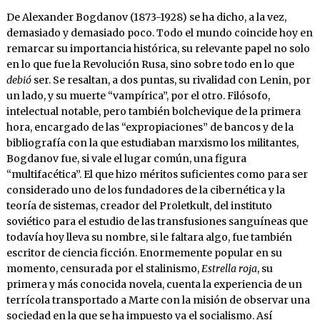
De Alexander Bogdanov (1873-1928) se ha dicho, a la vez,
demasiado y demasiado poco. Todo el mundo coincide hoy en
remarcar su importancia histórica, su relevante papel no solo
en lo que fue la Revolución Rusa, sino sobre todo en lo que
debió
ser. Se resaltan, a dos puntas, su rivalidad con Lenin, por
un lado, y su muerte “vampírica”, por el otro. Filósofo,
intelectual notable, pero también bolchevique de la primera
hora, encargado de las “expropiaciones” de bancos y de la
bibliografía con la que estudiaban marxismo los militantes,
Bogdanov fue, si vale el lugar común, una figura
“multifacética”. El que hizo méritos suficientes como para ser
considerado uno de los fundadores de la cibernética y la
teoría de sistemas, creador del Proletkult, del instituto
soviético para el estudio de las transfusiones sanguíneas que
todavía hoy lleva su nombre, si le faltara algo, fue también
escritor de ciencia ficción. Enormemente popular en su
momento, censurada por el stalinismo,
Estrella roja
, su
primera y más conocida novela, cuenta la experiencia de un
terrícola transportado a Marte con la misión de observar una
sociedad en la que se ha impuesto ya el socialismo. Así