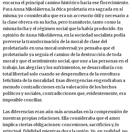
encarna el principal camino histórico hacia ese florecimiento.
Para Anna Nikoláievna, la ética proletaria era sagrada en sí
misma; yo consideraba que era un accesorio útil y necesario a
la clase obrera en su lucha, pero transitorio, tanto como la
misma lucha y el régimen social que la había producido. En
opinión de Anna Nikoláievna, en la sociedad socialista podía
preverse la transformación de la moral de clase del
proletariado en una moral universal; yo pensaba que el
proletariado ya seguía el camino de la destrucción de toda
moral y que el sentimiento social, que une a las personas en el
trabajo, las alegrías y los sufrimientos, se desarrollaría con
total libertad solo cuando se desprendiera de la envoltura
fetichista de la moralidad. Esas divergencias engendraban a
menudo contradicciones en la valoración de los hechos
políticos y sociales, contradicciones que, evidentemente, era
imposible conciliar.
Las diferencias eran aún más acusadas en la comprensión de
nuestras propias relaciones. Ella consideraba que el amor
implica ciertas obligaciones: concesiones, sacrificios y, lo
principal, fidelidad mientras dura la unión. Yo, en realidad, no