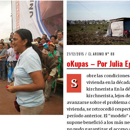
POSTED
21/12/2015
21/12/2015
EL AROMO N° 88
ON
oKupas – Por Julia E
obre las condiciones
S
vivienda en la décad
kirchnerista En la d
kirchnerista, lejos d
avanzarse sobre el problema d
vivienda, se retrocedió respec
período anterior. El “modelo” 
supone benefició a los más n
no pudo garantizar el acceso a