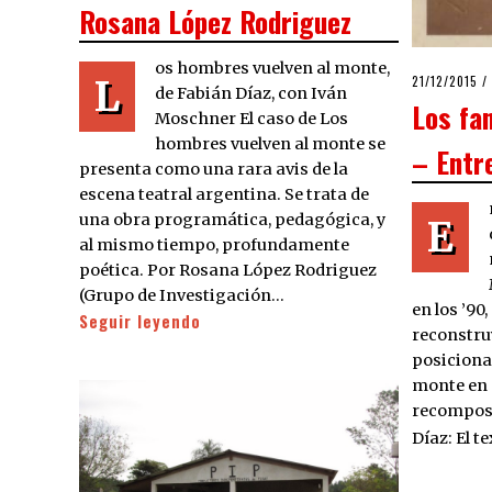
Rosana López Rodriguez
os hombres vuelven al monte,
L
POSTED
21/12/2015
21
de Fabián Díaz, con Iván
ON
Los fa
Moschner El caso de Los
hombres vuelven al monte se
– Entr
presenta como una rara avis de la
escena teatral argentina. Se trata de
una obra programática, pedagógica, y
E
al mismo tiempo, profundamente
poética. Por Rosana López Rodriguez
(Grupo de Investigación…
en los ’90
Seguir leyendo
reconstru
posiciona
monte en 
recomposi
Díaz: El t