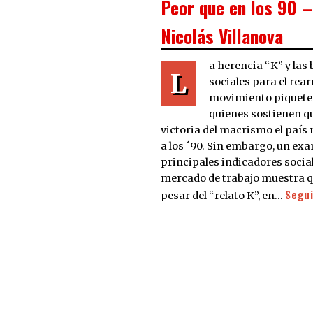
Peor que en los 90 –
Nicolás Villanova
a herencia “K” y las
L
sociales para el rea
movimiento piquete
quienes sostienen qu
victoria del macrismo el país
a los ´90. Sin embargo, un ex
principales indicadores social
mercado de trabajo muestra q
Segui
pesar del “relato K”, en…