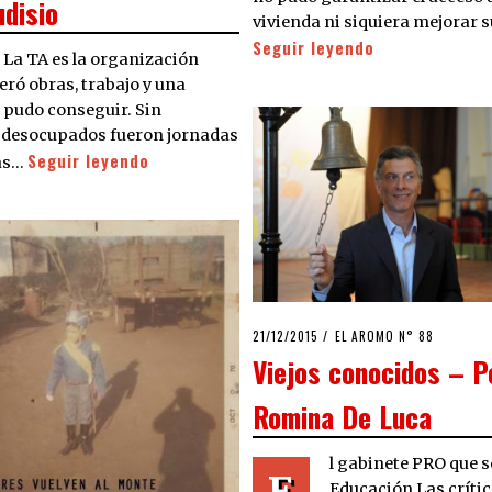
udisio
vivienda ni siquiera mejorar 
Seguir leyendo
 La TA es la organización
eró obras, trabajo y una
 pudo conseguir. Sin
os desocupados fueron jornadas
Seguir leyendo
das…
POSTED
21/12/2015
21/12/2015
EL AROMO N° 88
ON
Viejos conocidos – P
Romina De Luca
l gabinete PRO que s
E
Educación Las crític