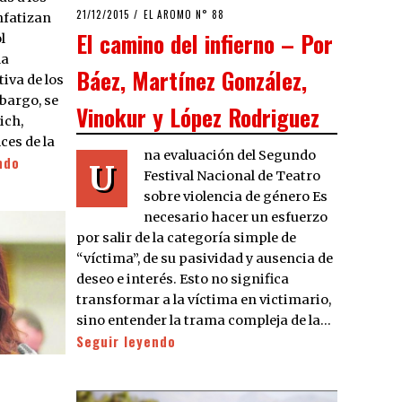
POSTED
21/12/2015
21/12/2015
EL AROMO N° 88
nfatizan
ON
El camino del infierno – Por
l
la
Báez, Martínez González,
iva de los
bargo, se
Vinokur y López Rodriguez
ich,
ces de la
na evaluación del Segundo
ndo
U
Festival Nacional de Teatro
sobre violencia de género Es
necesario hacer un esfuerzo
por salir de la categoría simple de
“víctima”, de su pasividad y ausencia de
deseo e interés. Esto no significa
transformar a la víctima en victimario,
sino entender la trama compleja de la…
Seguir leyendo