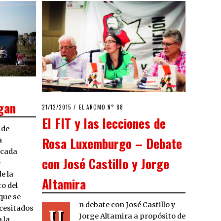
gan
POSTED
21/12/2015
09/02/2016
EL AROMO N° 88
ON
El FIT y las lecciones de
 de
Rosa Luxemburgo – Debate
a
écada
con José Castillo y Jorge
e
e la
Altamira
to del
que se
n debate con José Castillo y
ecesitados
U
Jorge Altamira a propósito de
 la