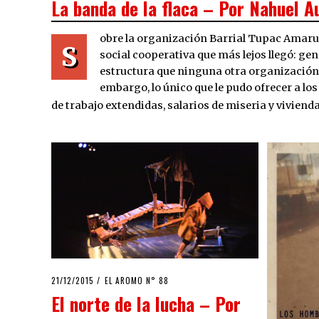
La banda de la flaca – Por Nahuel A
obre la organización Barrial Tupac Amaru
S
social cooperativa que más lejos llegó: gen
estructura que ninguna otra organización
embargo, lo único que le pudo ofrecer a l
de trabajo extendidas, salarios de miseria y vivien
POSTED
21/12/2015
21/12/2015
EL AROMO N° 88
ON
El norte de la lucha – Por