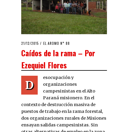
POSTED
21/12/2015
15/01/2016
EL AROMO N° 88
ON
Caídos de la rama – Por
Ezequiel Flores
esocupación y
D
organizaciones
campesinistas en el Alto
Paraná misionero. En el
contexto de destrucción masiva de
puestos de trabajo en la rama forestal,
dos organizaciones rurales de Misiones
ensayan salidas campesinistas. Sin
otras alternativas de empleo en la zona,