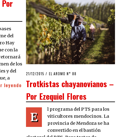
 Por
 bases
rme del
ro Hay
e con la
 retornará
amen de los
es y del
POSTED
21/12/2015
21/12/2015
EL AROMO N° 88
ue, a
ON
Trotkistas chayanovianos –
r leyendo
Por Ezequiel Flores
l programa del PTS para los
E
viticultores mendocinos. La
provincia de Mendoza se ha
convertido en el bastión