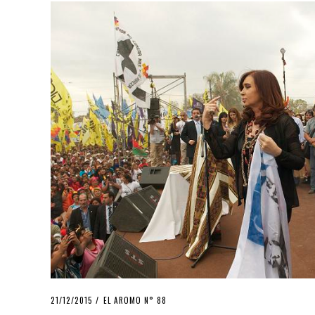
POSTED
21/12/2015
24/03/2016
EL AROMO N° 88
ON