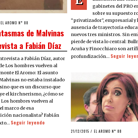
gabinetes del PRO e
sobre su supuesto ro
“privatizador”, empresarial y 
/12/2015
EL AROMO N° 88
ausencia de trayectoria educat
ntasmas de Malvinas
nuevos tres ministros. Sin em
pierde de vista lo central: Bullr
evista a Fabián Díaz
Acuña y Finocchiaro son artífi
Seguir leye
profundización…
ntrevista a Fabián Díaz, autor
de Los hombres vuelven al
monte El Aromo: El asunto
Malvinas no estaba instalado
, sino que es un discurso que
ye el kirchnerismo, ¿cómo se
 Los hombres vuelven al
el marco de esa
ción nacionalista? Fabián
Seguir leyendo
exto…
POSTED
21/12/2015
24/03/2016
EL AROMO N° 88
ON