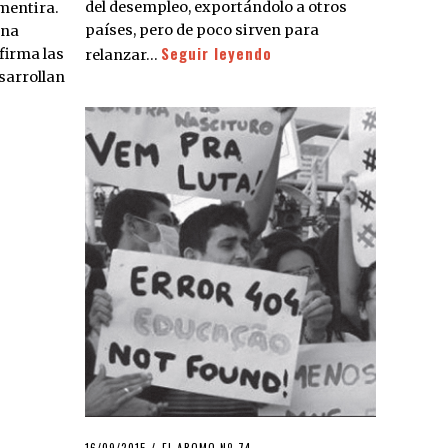
del desempleo, exportándolo a otros
 mentira.
países, pero de poco sirven para
una
Seguir leyendo
firma las
relanzar…
sarrollan
POSTED
16/09/2015
16/09/2015
EL AROMO Nº 74