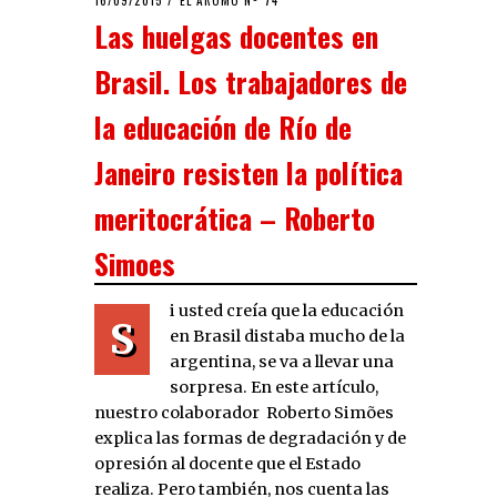
ON
Las huelgas docentes en
Brasil. Los trabajadores de
la educación de Río de
Janeiro resisten la política
meritocrática – Roberto
Simoes
i usted creía que la educación
S
en Brasil distaba mucho de la
argentina, se va a llevar una
sorpresa. En este artículo,
nuestro colaborador Roberto Simões
explica las formas de degradación y de
opresión al docente que el Estado
realiza. Pero también, nos cuenta las