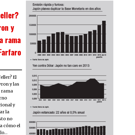
eller?
ron y
la rama
Farfaro
ller? El
ron y las
a rama
erno
ional y
ar la
sto no
ta cómo el
 lo…