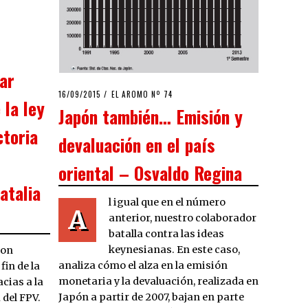
rar
POSTED
16/09/2015
16/09/2015
EL AROMO Nº 74
 la ley
ON
Japón también… Emisión y
ctoria
devaluación en el país
oriental – Osvaldo Regina
atalia
l igual que en el número
A
anterior, nuestro colaborador
batalla contra las ideas
keynesianas. En este caso,
con
analiza cómo el alza en la emisión
fin de la
monetaria y la devaluación, realizada en
acias a la
Japón a partir de 2007, bajan en parte
 del FPV.