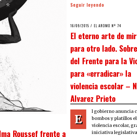
Seguir leyendo
POSTED
16/09/2015
16/09/2015
EL AROMO Nº 74
ON
El eterno arte de mi
para otro lado. Sobre
del Frente para la Vi
para «erradicar» la
violencia escolar – N
Alvarez Prieto
l gobierno anuncia 
E
bombos y platillos el 
violencia escolar, gr
ilma Roussef frente a
iniciativa legislativa