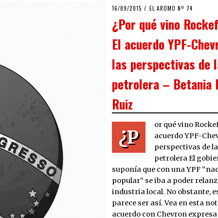
POSTED
16/09/2015
26/01/2016
EL AROMO Nº 74
ON
¿Por qué vino Rockef
El acuerdo YPF-Chev
las perspectivas de 
petrolera – Betania 
Ruiz
or qué vino Rockefe
¿P
acuerdo YPF-Chev
perspectivas de l
petrolera El gobi
suponía que con una YPF “nac
popular” se iba a poder relanz
industria local. No obstante, e
parece ser así. Vea en esta no
acuerdo con Chevron expresa