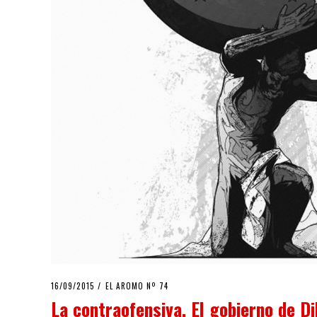
POSTED
16/09/2015
16/09/2015
EL AROMO Nº 74
ON
La contraofensiva. El gobierno de D