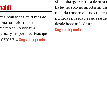
Sin embargo, se trata de otra
maldi
La ley no sólo no aporta ning
medida concreta, sino que rea
leña realizadas en el mes de
políticas miserables que se de
asionaron reformas y
desde hace más de una…
bierno de Rousseff. A
Seguir leyendo
ctual y las perspectivas que
Seguir leyendo
P-CEICS El…