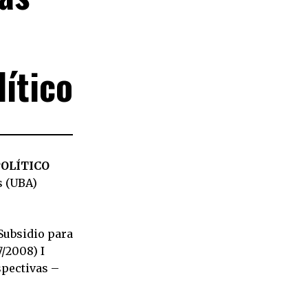
ítico
POLÍTICO
s (UBA)
Subsidio para
/2008) I
spectivas –