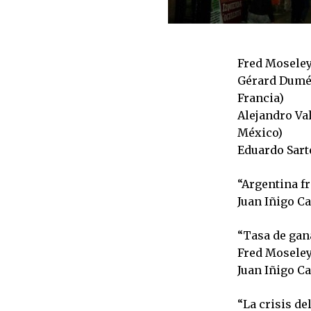
Fred Moseley
Gérard Dumén
Francia)
Alejandro Va
México)
Eduardo Sarte
“Argentina fr
Juan Iñigo Ca
“Tasa de gan
Fred Moseley 
Juan Iñigo C
“La crisis d