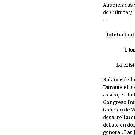
Auspiciadas y
de Cultura y 
–
Intelectual
I Jo
La cris
Balance de l
Durante el ju
a cabo, en la
Congreso Int
también de Ve
desarrollaro
debate en don
general. Las