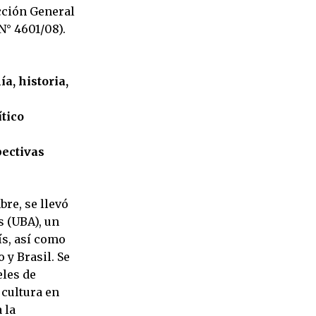
ección General
N° 4601/08).
a, historia,
ítico
pectivas
bre, se llevó
s (UBA), un
ís, así como
 y Brasil. Se
les de
 cultura en
 la