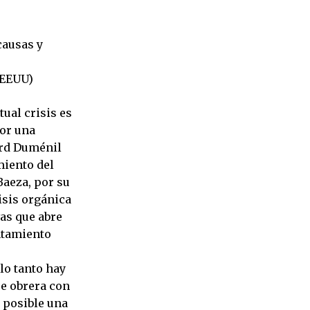
causas y
 EEUU)
ual crisis es
por una
ard Duménil
miento del
 Baeza, por su
isis orgánica
vas que abre
ntamiento
 lo tanto hay
se obrera con
s posible una