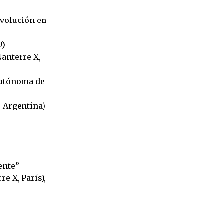
evolución en
U)
anterre-X,
Autónoma de
– Argentina)
ente”
e X, París),