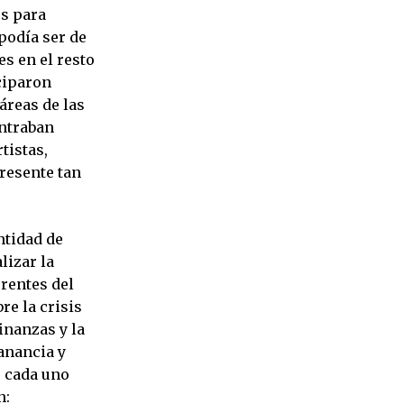
es para
 podía ser de
s en el resto
iciparon
áreas de las
ontraban
tistas,
resente tan
ntidad de
lizar la
erentes del
e la crisis
inanzas y la
anancia y
 cada uno
n: