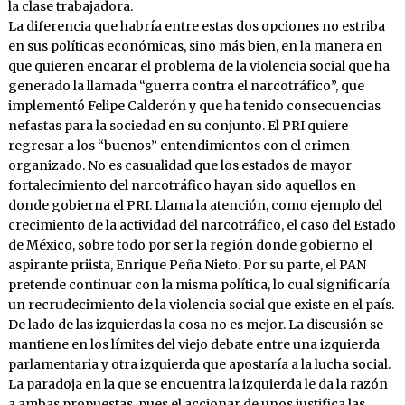
la clase trabajadora.
La diferencia que habría entre estas dos opciones no estriba
en sus políticas económicas, sino más bien, en la manera en
que quieren encarar el problema de la violencia social que ha
generado la llamada “guerra contra el narcotráfico”, que
implementó Felipe Calderón y que ha tenido consecuencias
nefastas para la sociedad en su conjunto. El PRI quiere
regresar a los “buenos” entendimientos con el crimen
organizado. No es casualidad que los estados de mayor
fortalecimiento del narcotráfico hayan sido aquellos en
donde gobierna el PRI. Llama la atención, como ejemplo del
crecimiento de la actividad del narcotráfico, el caso del Estado
de México, sobre todo por ser la región donde gobierno el
aspirante priista, Enrique Peña Nieto. Por su parte, el PAN
pretende continuar con la misma política, lo cual significaría
un recrudecimiento de la violencia social que existe en el país.
De lado de las izquierdas la cosa no es mejor. La discusión se
mantiene en los límites del viejo debate entre una izquierda
parlamentaria y otra izquierda que apostaría a la lucha social.
La paradoja en la que se encuentra la izquierda le da la razón
a ambas propuestas, pues el accionar de unos justifica las