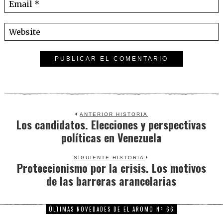
ANTERIOR HISTORIA
Los candidatos. Elecciones y perspectivas
Previous
políticas en Venezuela
post:
SIGUIENTE HISTORIA
Proteccionismo por la crisis. Los motivos
Next
de las barreras arancelarias
post:
ÚLTIMAS NOVEDADES DE EL AROMO Nº 66