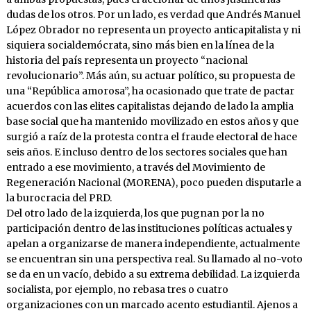
dudas de los otros. Por un lado, es verdad que Andrés Manuel
López Obrador no representa un proyecto anticapitalista y ni
siquiera socialdemócrata, sino más bien en la línea de la
historia del país representa un proyecto “nacional
revolucionario”. Más aún, su actuar político, su propuesta de
una “República amorosa”, ha ocasionado que trate de pactar
acuerdos con las elites capitalistas dejando de lado la amplia
base social que ha mantenido movilizado en estos años y que
surgió a raíz de la protesta contra el fraude electoral de hace
seis años. E incluso dentro de los sectores sociales que han
entrado a ese movimiento, a través del Movimiento de
Regeneración Nacional (MORENA), poco pueden disputarle a
la burocracia del PRD.
Del otro lado de la izquierda, los que pugnan por la no
participación dentro de las instituciones políticas actuales y
apelan a organizarse de manera independiente, actualmente
se encuentran sin una perspectiva real. Su llamado al no-voto
se da en un vacío, debido a su extrema debilidad. La izquierda
socialista, por ejemplo, no rebasa tres o cuatro
organizaciones con un marcado acento estudiantil. Ajenos a