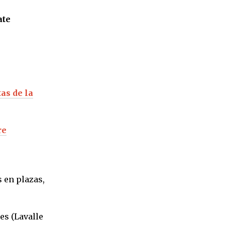
ate
as de la
re
 en plazas,
es (Lavalle