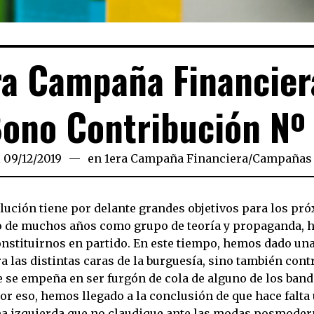
ra Campaña Financier
ono Contribución Nº
l
09/12/2019
09/12/2019
en
1era Campaña Financiera
/
Campañas 
lución tiene por delante grandes objetivos para los pr
 de muchos años como grupo de teoría y propaganda, h
nstituirnos en partido. En este tiempo, hemos dado una
a las distintas caras de la burguesía, sino también cont
e se empeña en ser furgón de cola de alguno de los ban
or eso, hemos llegado a la conclusión de que hace falta
na izquierda que no claudique ante las modas posmoder