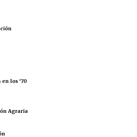
ación
 en los ‘70
ión Agraria
ón