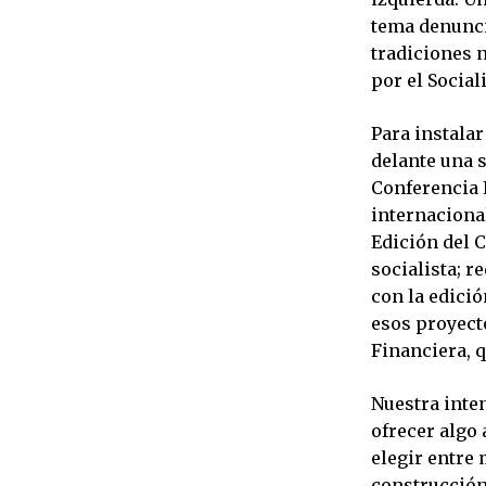
tema denuncia
tradiciones 
por el Social
Para instala
delante una s
Conferencia 
internacional
Edición del 
socialista; r
con la edició
esos proyect
Financiera, 
Nuestra inten
ofrecer algo
elegir entre 
construcción