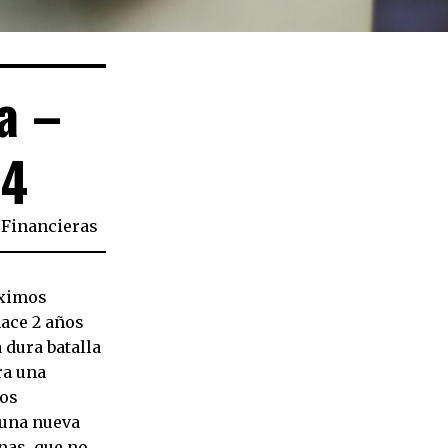
a –
 4
Financieras
óximos
ace 2 años
 dura batalla
ra una
dos
 una nueva
nas, que no