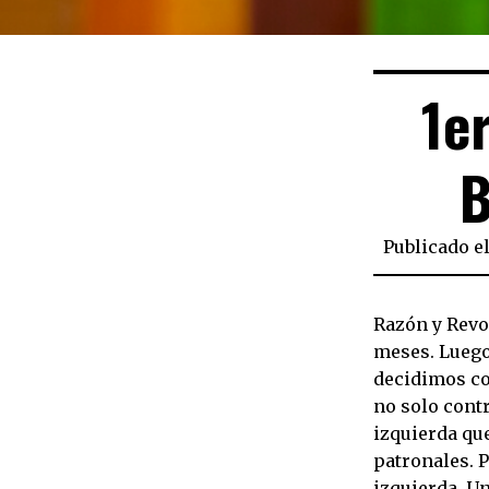
1e
B
Publicado e
Razón y Revo
meses. Luego
decidimos co
no solo contr
izquierda qu
patronales. P
izquierda. U