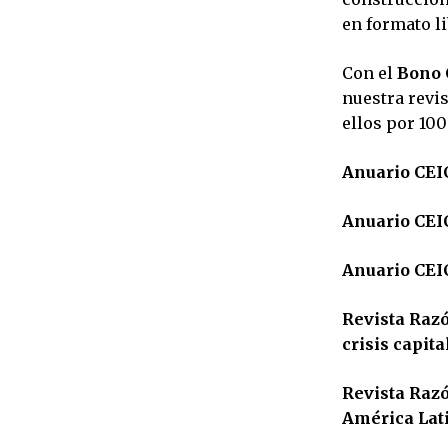
en formato li
Con el
Bono 
nuestra revis
ellos por 10
Anuario CEIC
Anuario CEIC
Anuario CEIC
Revista Razó
crisis capita
Revista Razón
América Lat