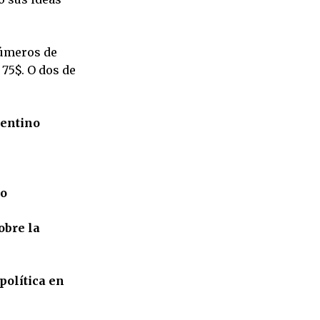
números de
 75$. O dos de
gentino
no
obre la
 política en