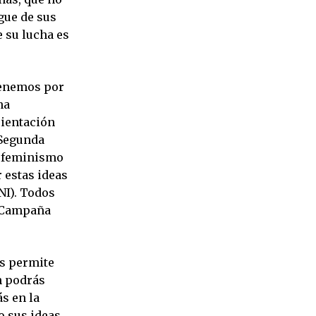
gue de sus
 su lucha es
 tenemos por
na
rientación
 Segunda
n feminismo
 estas ideas
NI). Todos
. Campaña
os permite
n podrás
s en la
o sus ideas