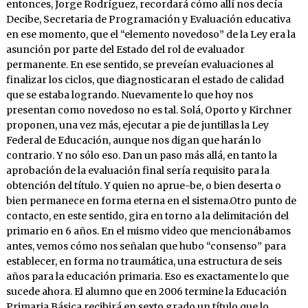
entonces, Jorge Rodríguez, recordará cómo allí nos decía
Decibe, Secretaria de Programación y Evaluación educativa
en ese momento, que el “elemento novedoso” de la Ley era la
asunción por parte del Estado del rol de evaluador
permanente. En ese sentido, se preveían evaluaciones al
finalizar los ciclos, que diagnosticaran el estado de calidad
que se estaba logrando. Nuevamente lo que hoy nos
presentan como novedoso no es tal. Solá, Oporto y Kirchner
proponen, una vez más, ejecutar a pie de juntillas la Ley
Federal de Educación, aunque nos digan que harán lo
contrario. Y no sólo eso. Dan un paso más allá, en tanto la
aprobación de la evaluación final sería requisito para la
obtención del título. Y quien no aprue-be, o bien deserta o
bien permanece en forma eterna en el sistema.Otro punto de
contacto, en este sentido, gira en torno a la delimitación del
primario en 6 años. En el mismo video que mencionábamos
antes, vemos cómo nos señalan que hubo “consenso” para
establecer, en forma no traumática, una estructura de seis
años para la educación primaria. Eso es exactamente lo que
sucede ahora. El alumno que en 2006 termine la Educación
Primaria Básica recibirá en sexto grado un título que lo