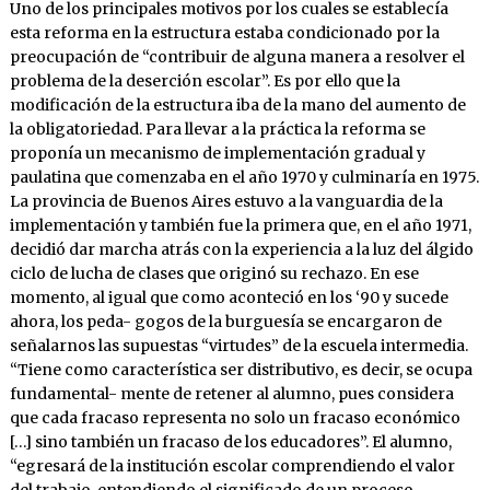
Uno de los principales motivos por los cuales se establecía
esta reforma en la estructura estaba condicionado por la
preocupación de “contribuir de alguna manera a resolver el
problema de la deserción escolar”. Es por ello que la
modificación de la estructura iba de la mano del aumento de
la obligatoriedad. Para llevar a la práctica la reforma se
proponía un mecanismo de implementación gradual y
paulatina que comenzaba en el año 1970 y culminaría en 1975.
La provincia de Buenos Aires estuvo a la vanguardia de la
implementación y también fue la primera que, en el año 1971,
decidió dar marcha atrás con la experiencia a la luz del álgido
ciclo de lucha de clases que originó su rechazo. En ese
momento, al igual que como aconteció en los ‘90 y sucede
ahora, los peda- gogos de la burguesía se encargaron de
señalarnos las supuestas “virtudes” de la escuela intermedia.
“Tiene como característica ser distributivo, es decir, se ocupa
fundamental- mente de retener al alumno, pues considera
que cada fracaso representa no solo un fracaso económico
[…] sino también un fracaso de los educadores”. El alumno,
“egresará de la institución escolar comprendiendo el valor