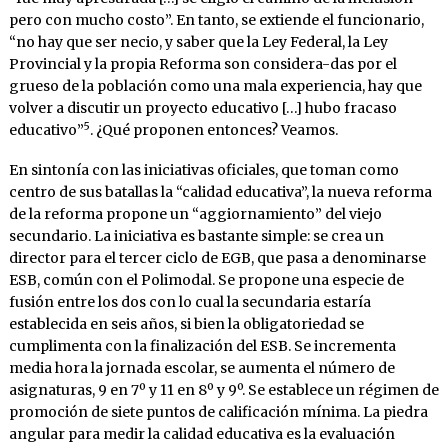
pero con mucho costo”. En tanto, se extiende el funcionario,
“no hay que ser necio, y saber que la Ley Federal, la Ley
Provincial y la propia Reforma son considera-das por el
grueso de la población como una mala experiencia, hay que
volver a discutir un proyecto educativo […] hubo fracaso
5
educativo”
. ¿Qué proponen entonces? Veamos.
En sintonía con las iniciativas oficiales, que toman como
centro de sus batallas la “calidad educativa”, la nueva reforma
de la reforma propone un “aggiornamiento” del viejo
secundario. La iniciativa es bastante simple: se crea un
director para el tercer ciclo de EGB, que pasa a denominarse
ESB, común con el Polimodal. Se propone una especie de
fusión entre los dos con lo cual la secundaria estaría
establecida en seis años, si bien la obligatoriedad se
cumplimenta con la finalización del ESB. Se incrementa
media hora la jornada escolar, se aumenta el número de
asignaturas, 9 en 7º y 11 en 8º y 9º. Se establece un régimen de
promoción de siete puntos de calificación mínima. La piedra
angular para medir la calidad educativa es la evaluación