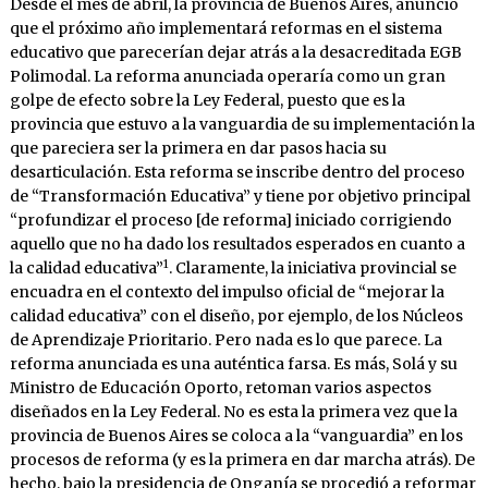
Desde el mes de abril, la provincia de Buenos Aires, anunció
que el próximo año implementará reformas en el sistema
educativo que parecerían dejar atrás a la desacreditada EGB
Polimodal. La reforma anunciada operaría como un gran
golpe de efecto sobre la Ley Federal, puesto que es la
provincia que estuvo a la vanguardia de su implementación la
que pareciera ser la primera en dar pasos hacia su
desarticulación. Esta reforma se inscribe dentro del proceso
de “Transformación Educativa” y tiene por objetivo principal
“profundizar el proceso [de reforma] iniciado corrigiendo
aquello que no ha dado los resultados esperados en cuanto a
1
la calidad educativa”
. Claramente, la iniciativa provincial se
encuadra en el contexto del impulso oficial de “mejorar la
calidad educativa” con el diseño, por ejemplo, de los Núcleos
de Aprendizaje Prioritario. Pero nada es lo que parece. La
reforma anunciada es una auténtica farsa. Es más, Solá y su
Ministro de Educación Oporto, retoman varios aspectos
diseñados en la Ley Federal. No es esta la primera vez que la
provincia de Buenos Aires se coloca a la “vanguardia” en los
procesos de reforma (y es la primera en dar marcha atrás). De
hecho, bajo la presidencia de Onganía se procedió a reformar