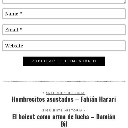
ANTERIOR HISTORIA
Hombrecitos asustados – Fabián Harari
Previous
post:
SIGUIENTE HISTORIA
El boicot como arma de lucha – Damián
Next
Bil
post: