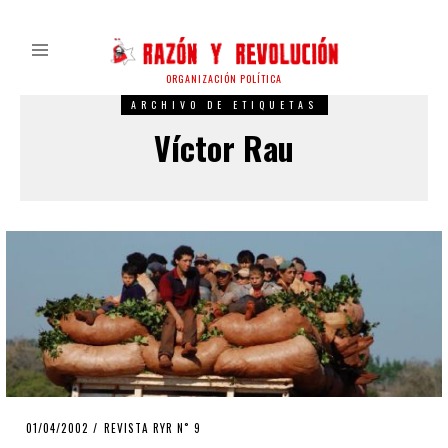
ORGANIZACIÓN POLÍTICA
ARCHIVO DE ETIQUETAS
Víctor Rau
POSTED
01/04/2002
23/04/2020
REVISTA RYR N˚ 9
ON