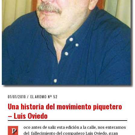
POSTED
01/01/2010
25/03/2020
EL AROMO Nº 52
ON
Una historia del movimiento piquetero
– Luis Oviedo
oco antes de salir esta edición a la calle, nos enteramos
P
del fallecimiento del compañero Luis Oviedo, gran