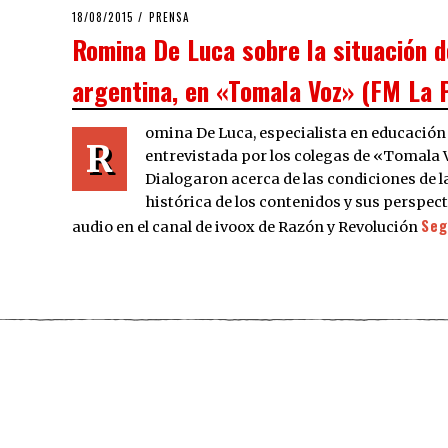
POSTED
18/08/2015
PRENSA
ON
Romina De Luca sobre la situación d
argentina, en «Tomala Voz» (FM La 
omina De Luca, especialista en educación
R
entrevistada por los colegas de «Tomala V
Dialogaron acerca de las condiciones de l
histórica de los contenidos y sus perspec
Seg
audio en el canal de ivoox de Razón y Revolución