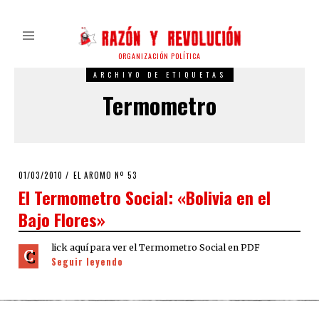
ORGANIZACIÓN POLÍTICA
ARCHIVO DE ETIQUETAS
Termometro
POSTED
01/03/2010
25/03/2020
EL AROMO Nº 53
ON
El Termometro Social: «Bolivia en el
Bajo Flores»
lick aquí para ver el Termometro Social en PDF
C
Seguir leyendo