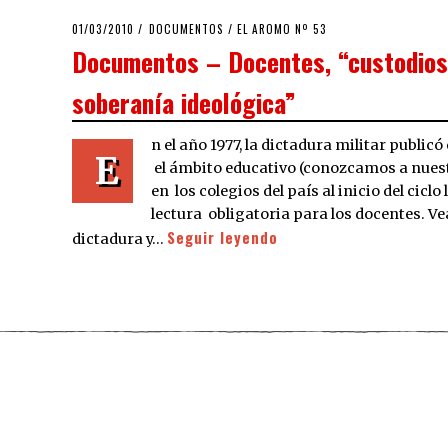
POSTED
01/03/2010
25/03/2020
DOCUMENTOS
/
EL AROMO Nº 53
ON
Documentos – Docentes, “custodios
soberanía ideológica”
n el año 1977, la dictadura militar publi
E
el ámbito educativo (conozcamos a nuest
en los colegios del país al inicio del ciclo 
lectura obligatoria para los docentes. Ve
Seguir leyendo
dictadura y…