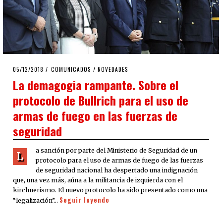
POSTED
05/12/2018
COMUNICADOS
/
NOVEDADES
ON
La demagogia rampante. Sobre el
protocolo de Bullrich para el uso de
armas de fuego en las fuerzas de
seguridad
a sanción por parte del Ministerio de Seguridad de un
L
protocolo para el uso de armas de fuego de las fuerzas
de seguridad nacional ha despertado una indignación
que, una vez más, aúna a la militancia de izquierda con el
kirchnerismo. El nuevo protocolo ha sido presentado como una
Seguir leyendo
“legalización”…