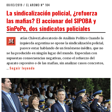
POSTED
08/03/2019
08/03/2019
EL AROMO N° 104
ON
La sindicalización policial, ¿refuerza
las mafias? El accionar del SIPOBA y
SinPoPe, dos sindicatos policiales
atías ChávezLaboratorio de Análisis Político Cuando la
M
izquierda argentina se opone la sindicalización policial,
parece estar hablando de un fenómeno inédito, que no
se ha producido en ningún lugar del mundo. Especulan con
supuestas consecuencias negativas, como el refuerzo del
aparato represivo o de las mafias, sin analizar casos concretos,
Seguir leyendo
…