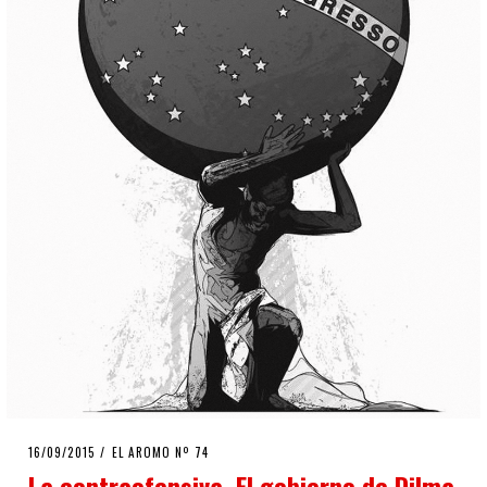
POSTED
16/09/2015
16/09/2015
EL AROMO Nº 74
ON
La contraofensiva. El gobierno de Dilma