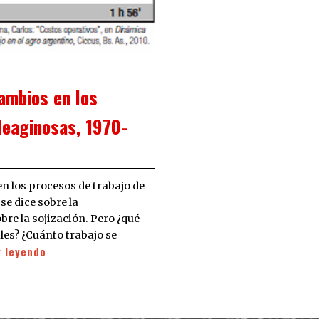
cambios en los
leaginosas, 1970-
en los procesos de trabajo de
e dice sobre la
re la sojización. Pero ¿qué
les? ¿Cuánto trabajo se
r leyendo