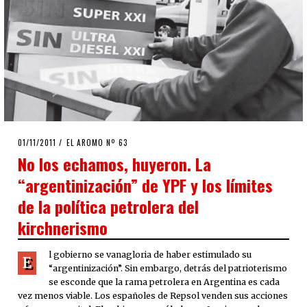
POSTED
01/11/2011
24/09/2020
EL AROMO Nº 63
ON
No los echamos, huyeron. La
“argentinización” de YPF y los límites
de la política petrolera del
kirchnerismo
l gobierno se vanagloria de haber estimulado su
E
“argentinización”. Sin embargo, detrás del patrioterismo
se esconde que la rama petrolera en Argentina es cada
vez menos viable. Los españoles de Repsol venden sus acciones