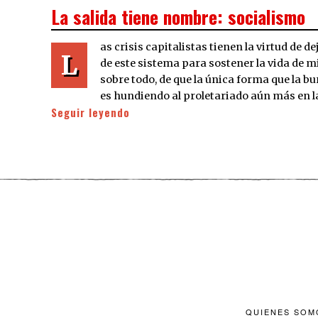
ON
La salida tiene nombre: socialismo
as crisis capitalistas tienen la virtud de de
L
de este sistema para sostener la vida de m
sobre todo, de que la única forma que la b
es hundiendo al proletariado aún más en 
Seguir leyendo
QUIENES SOM