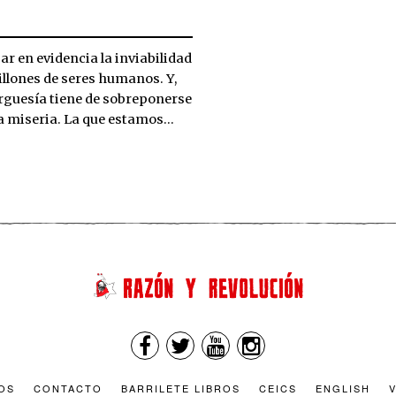
jar en evidencia la inviabilidad
illones de seres humanos. Y,
urguesía tiene de sobreponerse
la miseria. La que estamos…
OS
CONTACTO
BARRILETE LIBROS
CEICS
ENGLISH
V