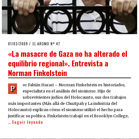
POSTED
01/03/2009
25/03/2020
EL AROMO Nº 47
ON
«La masacre de Gaza no ha alterado el
equilibrio regional». Entrevista a
Norman Finkelstein
or Fabián Harari – Norman Finkelstein es historiador,
P
especialista en el análisis del sionismo. Hijo de
sobrevivientes judíos del Holocausto, sus dos trabajos
más importantes (Más allá de Chuztpah y La industria del
Holocausto) explican cómo el sionismo utilizó el hecho para
justificar su política. Finkelstein trabajó en el Brooklyn College,
Seguir leyendo
…