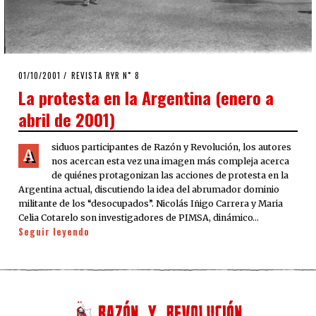
POSTED
01/10/2001
16/04/2020
REVISTA RYR N˚ 8
ON
La protesta en la Argentina (enero a
abril de 2001)
siduos participantes de Razón y Revolución, los autores
A
nos acercan esta vez una imagen más compleja acerca
de quiénes protagonizan las acciones de protesta en la
Argentina actual, discutiendo la idea del abrumador dominio
militante de los “desocupados”. Nicolás Iñigo Carrera y Maria
Celia Cotarelo son investigadores de PIMSA, dinámico…
Seguir leyendo