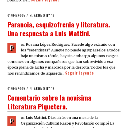
político. De…
POSTED
01/04/2005
22/03/2020
EL AROMO N° 18
ON
Paranoia, esquizofrenia y literatura.
Una respuesta a Luis Mattini.
or Rosana López Rodriguez. Sucede algo extraño con
P
los “setentistas”. Aunque no puede agrupárselos a todos
bajo un mismo rótulo, hay sin embargo algunos rasgos
comunes en algunos compañeros que han sobrevivido a esa
época plena de lucha y marcada por la derrota. Todos los que
Seguir leyendo
nos reivindicamos de izquierda…
POSTED
01/04/2005
22/03/2020
EL AROMO N° 18
ON
Comentario sobre la novísima
Literatura Piquetera.
or Luis Mattini. Días atrás en una mesa de la
P
Organización Cultural Razón y Revolución compré La