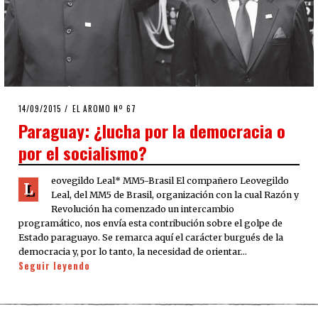
POSTED
14/09/2015
EL AROMO Nº 67
ON
Paraguay: ¿lucha por la democracia o
por el socialismo?
eovegildo Leal* MM5-Brasil El compañero Leovegildo
L
Leal, del MM5 de Brasil, organización con la cual Razón y
Revolución ha comenzado un intercambio
programático, nos envía esta contribución sobre el golpe de
Estado paraguayo. Se remarca aquí el carácter burgués de la
democracia y, por lo tanto, la necesidad de orientar…
Seguir leyendo