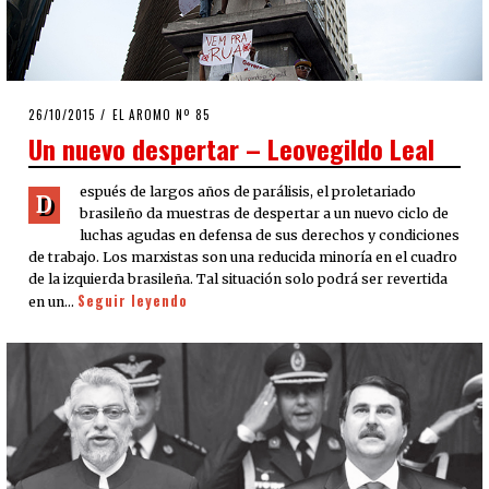
POSTED
26/10/2015
27/10/2015
EL AROMO Nº 85
ON
Un nuevo despertar – Leovegildo Leal
espués de largos años de parálisis, el proletariado
D
brasileño da muestras de despertar a un nuevo ciclo de
luchas agudas en defensa de sus derechos y condiciones
de trabajo. Los marxistas son una reducida minoría en el cuadro
de la izquierda brasileña. Tal situación solo podrá ser revertida
Seguir leyendo
en un…