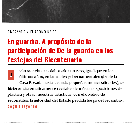
POSTED
01/07/2010
25/03/2020
EL AROMO Nº 55
ON
En guardia. A propósito de la
participación de De la guarda en los
festejos del Bicentenario
ván Moschner Colaborador En 1983, igual que en los
I
últimos años, en las sedes gubernamentales (desde la
Casa Rosada hasta las más pequeñas municipalidades), se
hicieron sistemáticamente recitales de música, exposiciones de
plástica y otras muestras artísticas, con el objetivo de
reconstituir la autoridad del Estado perdida luego del recambio…
Seguir leyendo