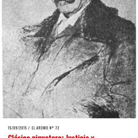
POSTED
15/09/2015
EL AROMO Nº 72
ON
Clásico piquetero: Justicia y