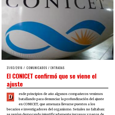
POSTED
31/03/2016
31/03/2016
COMUNICADOS
/
ENTRADAS
ON
El CONICET confirmó que se viene el
ajuste
esde principios de año algunos compañeros venimos
D
batallando para denunciar la profundización del ajuste
en CONICET, que amenaza llevarse puestos a los
becarios e investigadores del organismo. Señales no faltaban:
se venían demorando injustificadamente ingresos y pagos de