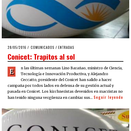
POSTED
28/05/2016
28/05/2016
COMUNICADOS
/
ENTRADAS
ON
Conicet: Trapitos al sol
n las últimas semanas Lino Barañao, ministro de Ciencia,
E
Tecnología e Innovación Productiva, y Alejandro
Ceccatto, presidente del Conicet han salido a hacer
campaña por todos lados en defensa de su gestión actual y
pasada en Conicet. Los kirchneristas devenidos en macristas no
Seguir leyendo
han tenido ninguna vergüenza en cambiar sus…