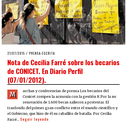
POSTED
21/07/2015
PRENSA-ESCRITA
ON
Nota de Cecilia Farré sobre los becarios
de CONICET. En Diario Perfil
(07/01/2012).
archas y conferencias de prensa Los becarios del
M
Conicet rompen la armonía con la gestión K Por la no
renovación de 1.600 becas salieron a protestar. El
trasfondo del primer gran conflicto entre el mundo científico y
el Gobierno, que hizo de él su caballito de batalla. Por Cecilia
Seguir leyendo
Farré…