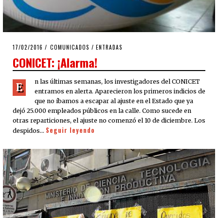
POSTED
17/02/2016
17/02/2016
COMUNICADOS
/
ENTRADAS
ON
CONICET: ¡Alarma!
n las últimas semanas, los investigadores del CONICET
E
entramos en alerta. Aparecieron los primeros indicios de
que no íbamos a escapar al ajuste en el Estado que ya
dejó 25.000 empleados públicos en la calle. Como sucede en
otras reparticiones, el ajuste no comenzó el 10 de diciembre. Los
Seguir leyendo
despidos…