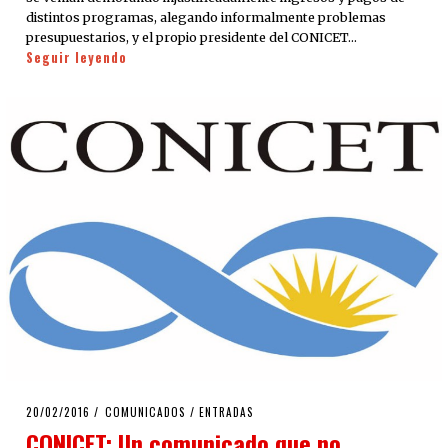
distintos programas, alegando informalmente problemas
presupuestarios, y el propio presidente del CONICET…
Seguir leyendo
POSTED
20/02/2016
COMUNICADOS
/
ENTRADAS
ON
CONICET: Un comunicado que no