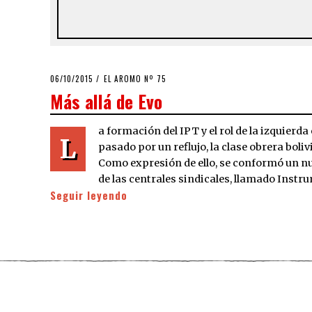
POSTED
06/10/2015
06/10/2015
EL AROMO Nº 75
ON
Más allá de Evo
a formación del IPT y el rol de la izquierd
L
pasado por un reflujo, la clase obrera boliv
Como expresión de ello, se conformó un nue
de las centrales sindicales, llamado Instr
Seguir leyendo