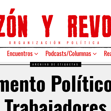
ORGANIZACIÓN POLÍTICA
Encuentros
Podcasts/Columnas
Rea
ARCHIVO DE ETIQUETAS
mento Político
Trabajadores