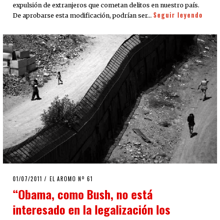
expulsión de extranjeros que cometan delitos en nuestro país.
Seguir leyendo
De aprobarse esta modificación, podrían ser…
POSTED
01/07/2011
12/09/2020
EL AROMO Nº 61
ON
“Obama, como Bush, no está
interesado en la legalización los