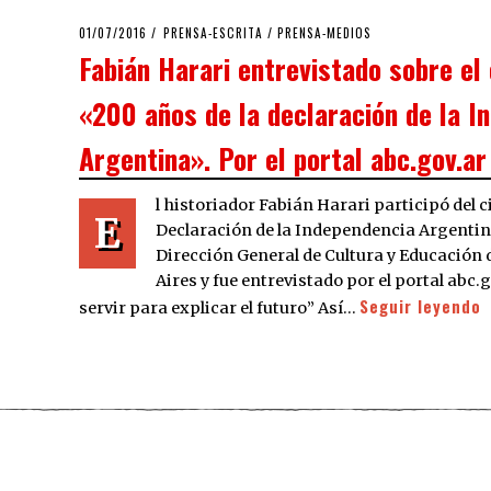
POSTED
01/07/2016
01/07/2016
PRENSA-ESCRITA
/
PRENSA-MEDIOS
ON
Fabián Harari entrevistado sobre el 
«200 años de la declaración de la I
Argentina». Por el portal abc.gov.a
l historiador Fabián Harari participó del c
E
Declaración de la Independencia Argentina
Dirección General de Cultura y Educación 
Aires y fue entrevistado por el portal abc.
Seguir leyendo
servir para explicar el futuro” Así…