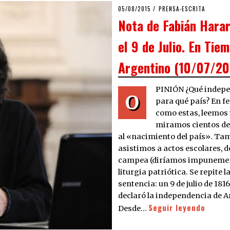
POSTED
05/08/2015
08/07/2016
PRENSA-ESCRITA
ON
Nota de Fabián Harar
el 9 de Julio. En Tie
Argentino (10/07/20
PINIÓN ¿Qué indepe
O
para qué país? En f
como estas, leemos 
miramos cientos de
al «nacimiento del país». Ta
asistimos a actos escolares, 
campea (diríamos impunemen
liturgia patriótica. Se repite 
sentencia: un 9 de julio de 1816
declaró la independencia de A
Seguir leyendo
Desde…