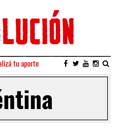
lizá tu aporte
éntina