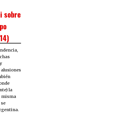
i sobre
mpo
14)
ndencia,
echas
y
 alusiones
mbién
donde
te) la
la misma
 se
rgentina.