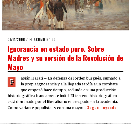
POSTED
01/11/2006
23/03/2020
EL AROMO N° 33
ON
Ignorancia en estado puro. Sobre
Madres y su versión de la Revolución de
Mayo
abián Harari – La defensa del orden burgués, sumado a
F
la propia ignorancia y a la llegada tardía a un combate
que empezó hace tiempo, redunda en una producción
historiográfica francamente inútil. El terreno historiográfico
está dominado por el liberalismo encrespado en la academia.
Seguir leyendo
Como variante populista -y con una mayor…