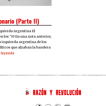
nario (Parte II)
zquierda Argentina El
 los ‘70 En una nota anterior,
izquierda argentina de los
líticos que alzaban la bandera
 leyendo