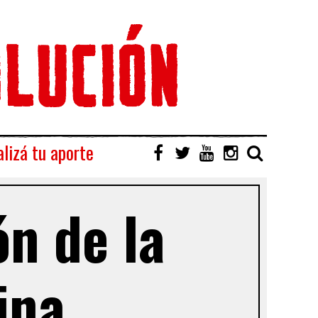
lizá tu aporte
ón de la
ina