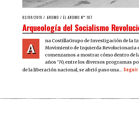
POSTED
03/09/2019
19/11/2019
AROMO
/
EL AROMO N° 107
ON
Arqueología del Socialismo Revolucio
na CostillaGrupo de Investigación de la I
A
Movimiento de Izquierda Revolucionaria en
comenzamos a mostrar cómo dentro de la 
años ‘70, entre los diversos programas po
Seguir
de la liberación nacional, se abrió paso una…