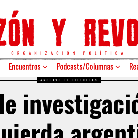
ORGANIZACIÓN POLÍTICA
Encuentros
Podcasts/Columnas
Rea
ARCHIVO DE ETIQUETAS
e investigaci
quierda argent