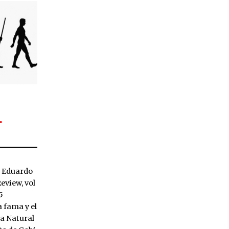
L
 Eduardo
eview, vol
e 1995
 fama y el
ia Natural