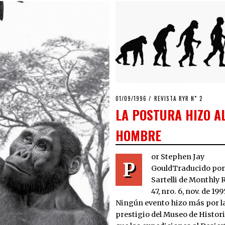
POSTED
01/09/1996
18/04/2020
REVISTA RYR N˚ 2
ON
LA POSTURA HIZO A
HOMBRE
or Stephen Jay
P
GouldTraducido por
Sartelli de Monthly R
47, nro. 6, nov. d
Ningún evento hizo más por la
prestigio del Museo de Histor