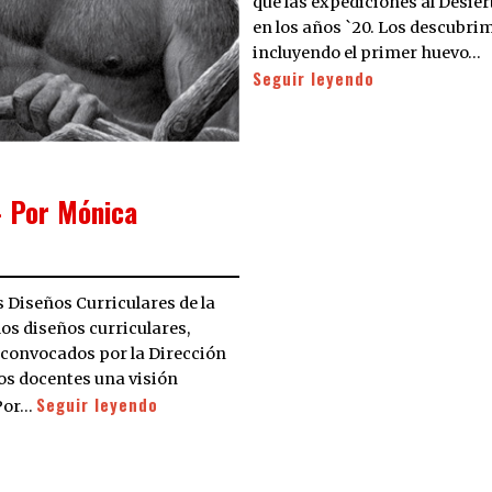
que las expediciones al Desier
en los años `20. Los descubri
incluyendo el primer huevo…
Seguir leyendo
– Por Mónica
 Diseños Curriculares de la
os diseños curriculares,
 convocados por la Dirección
los docentes una visión
Seguir leyendo
 Por…