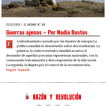
POSTED
21/12/2015
21/12/2015
EL AROMO N° 88
ON
Guerras ajenas – Por Nadia Bustos
l enfrentamiento armado por las fuentes de energía La
E
política mundial se desenvuelve sobre dos tendencias. La
primera, la crisis económica mundial arrastra al
derrumbe de aquellas precarias experiencias nacionales, con la
consecuente balcanización y descomposición de la vida social.
La segunda, la disputa por el control de la reconstrucción…
Seguir leyendo