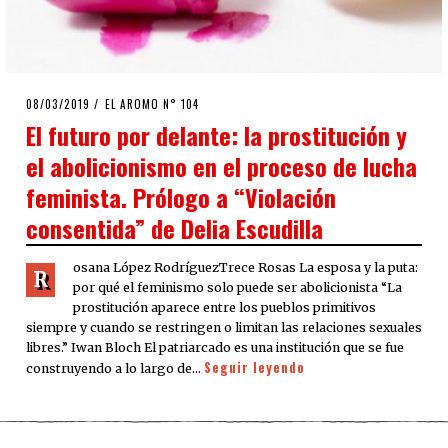
POSTED
08/03/2019
08/03/2019
EL AROMO N° 104
ON
El futuro por delante: la prostitución y
el abolicionismo en el proceso de lucha
feminista. Prólogo a “Violación
consentida” de Delia Escudilla
osana López RodríguezTrece Rosas La esposa y la puta:
R
por qué el feminismo solo puede ser abolicionista “La
prostitución aparece entre los pueblos primitivos
siempre y cuando se restringen o limitan las relaciones sexuales
libres.” Iwan Bloch El patriarcado es una institución que se fue
Seguir leyendo
construyendo a lo largo de…