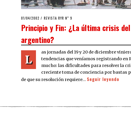
POSTED
01/04/2002
16/04/2020
REVISTA RYR N˚ 9
ON
Principio y Fin: ¿La última crisis de
argentino?
as jornadas del 19 y 20 de diciembre vinier
L
tendencias que veníamos registrando en 
mucho: las dificultades para resolver la cris
creciente toma de conciencia por bastas p
Seguir leyendo
de que su resolución requiere…