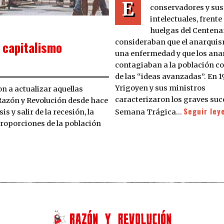
E
conservadores y sus
intelectuales, frente 
huelgas del Centenar
consideraban que el anarqui
l capitalismo
una enfermedad y que los ana
contagiaban a la población con
de las “ideas avanzadas”. En 1
Yrigoyen y sus ministros
on a actualizar aquellas
caracterizaron los graves suc
Razón y Revolución desde hace
Seguir ley
Semana Trágica…
is y salir de la recesión, la
roporciones de la población