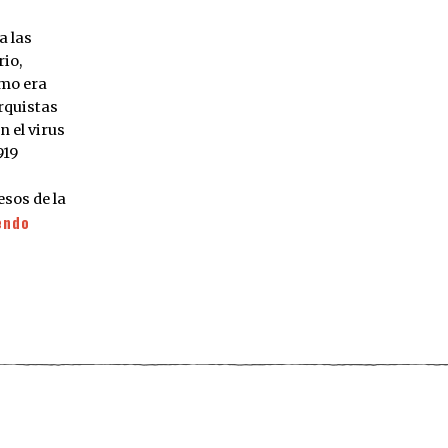
a las
io,
smo era
rquistas
 el virus
919
esos de la
endo