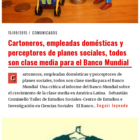
POSTED
15/09/2015
COMUNICADOS
ON
Cartoneros, empleadas domésticas y
perceptores de planes sociales, todos
son clase media para el Banco Mundial
artoneros, empleadas domésticas y perceptores de
C
planes sociales, todos son clase media para el Banco
Mundial Una crítica al informe del Banco Mundial sobre
el crecimiento de la clase media en América Latina. Sebastián
Cominiello Taller de Estudios Sociales-Centro de Estudios e
Seguir leyendo
Investigación en Ciencias Sociales El Banco…