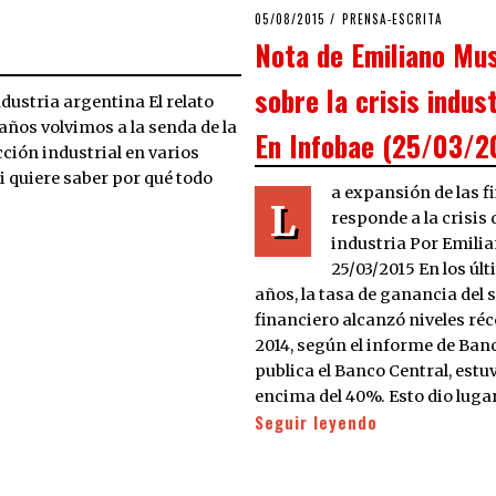
POSTED
05/08/2015
PRENSA-ESCRITA
ON
Nota de Emiliano Mu
sobre la crisis indust
industria argentina El relato
 años volvimos a la senda de la
En Infobae (25/03/2
cción industrial en varios
i quiere saber por qué todo
a expansión de las f
L
responde a la crisis 
industria Por Emili
25/03/2015 En los úl
años, la tasa de ganancia del
financiero alcanzó niveles réc
2014, según el informe de Ban
publica el Banco Central, estu
encima del 40%. Esto dio luga
Seguir leyendo