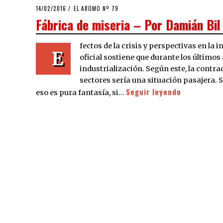
POSTED
14/02/2016
EL AROMO Nº 79
ON
Fábrica de miseria – Por Damián Bil
fectos de la crisis y perspectivas en la 
E
oficial sostiene que durante los últimos
industrialización. Según este, la contra
sectores sería una situación pasajera. S
Seguir leyendo
eso es pura fantasía, si…