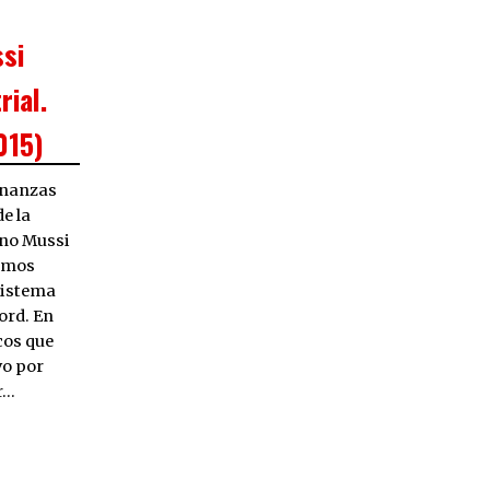
ssi
rial.
015)
inanzas
de la
ano Mussi
timos
 sistema
ord. En
cos que
vo por
r…