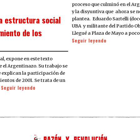
proceso que culminó en el Ar
y la disyuntiva que ahora se n
a estructura social
plantea. Eduardo Sartelli (doc
UBA y militante del Partido O
miento de los
Llegué a Plaza de Mayo a poc
Seguir leyendo
al, expone en este texto
e el Argentinazo. Su trabajo se
 explican la participación de
entos de 2001. Se trata de un
Seguir leyendo
…