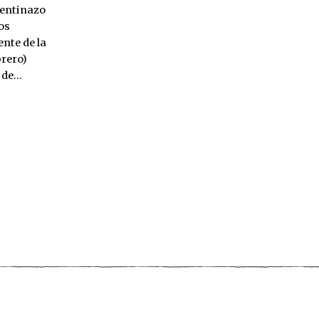
gentinazo
os
ente de la
brero)
o de…