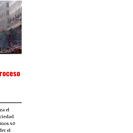
proceso
za el
ciedad
imos 40
er el