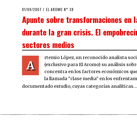
POSTED
01/09/2007
23/03/2020
EL AROMO N° 38
ON
Apunte sobre transformaciones en l
durante la gran crisis. El empobreci
sectores medios
rtemio López, un reconocido analista soci
A
(exclusivo para El Aromo) su análisis sobr
concentra en los factores económicos que
la llamada “clase media” en los enfrentami
documentado estudio, cuyas categorías analíticas